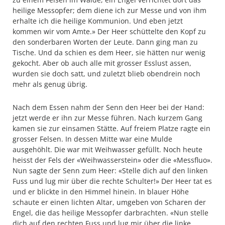
heilige Messopfer; dem diene ich zur Messe und von ihm
erhalte ich die heilige Kommunion. Und eben jetzt
kommen wir vom Amte.» Der Heer schüttelte den Kopf zu
den sonderbaren Worten der Leute. Dann ging man zu
Tische. Und da schien es dem Heer, sie hätten nur wenig
gekocht. Aber ob auch alle mit grosser Esslust assen,
wurden sie doch satt, und zuletzt blieb obendrein noch
mehr als genug übrig.
Nach dem Essen nahm der Senn den Heer bei der Hand:
jetzt werde er ihn zur Messe führen. Nach kurzem Gang
kamen sie zur einsamen Stätte. Auf freiem Platze ragte ein
grosser Felsen. In dessen Mitte war eine Mulde
ausgehöhlt. Die war mit Weihwasser gefüllt. Noch heute
heisst der Fels der «Weihwasserstein» oder die «Messfluo».
Nun sagte der Senn zum Heer: «Stelle dich auf den linken
Fuss und lug mir über die rechte Schulter!» Der Heer tat es
und er blickte in den Himmel hinein. In blauer Höhe
schaute er einen lichten Altar, umgeben von Scharen der
Engel, die das heilige Messopfer darbrachten. «Nun stelle
dich auf den rechten Fuss und lug mir über die linke