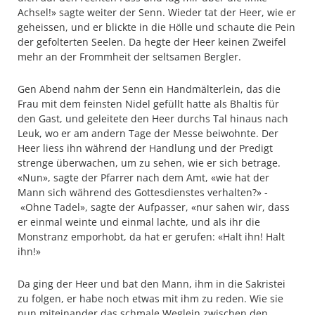
Achsel!» sagte weiter der Senn. Wieder tat der Heer, wie er
geheissen, und er blickte in die Hölle und schaute die Pein
der gefolterten Seelen. Da hegte der Heer keinen Zweifel
mehr an der Frommheit der seltsamen Bergler.
Gen Abend nahm der Senn ein Handmälterlein, das die
Frau mit dem feinsten Nidel gefüllt hatte als Bhaltis für
den Gast, und geleitete den Heer durchs Tal hinaus nach
Leuk, wo er am andern Tage der Messe beiwohnte. Der
Heer liess ihn während der Handlung und der Predigt
strenge überwachen, um zu sehen, wie er sich betrage.
«Nun», sagte der Pfarrer nach dem Amt, «wie hat der
Mann sich während des Gottesdienstes verhalten?» -
«Ohne Tadel», sagte der Aufpasser, «nur sahen wir, dass
er einmal weinte und einmal lachte, und als ihr die
Monstranz emporhobt, da hat er gerufen: «Halt ihn! Halt
ihn!»
Da ging der Heer und bat den Mann, ihm in die Sakristei
zu folgen, er habe noch etwas mit ihm zu reden. Wie sie
nun miteinander das schmale Weglein zwischen den