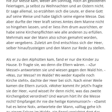
nie zur Messe kam, weder am Sonntag, noch an gebotenen
Feiertagen, ja selbst zu Weihnachten und an Ostern nicht.
Er sage allemal, so erzählten sich die Leute, er diene Gott
auf seine Weise und habe täglich seine eigene Messe. Das
aber durfte der Heer kraft seines Amtes dem Manne nicht
so hingehen lassen, und er liess ihm drum ausrichten, er
habe seine Kirchenpflichten wie alle anderen zu erfüllen.
Mehrmals war der Mann also schon gemahnt worden,
aber vergebens. Zuletzt am End entschloss sich der Heer,
selber hinaufzusteigen und den Mann zur Rede zu stellen.
Als er zu den Alphütten kam, fand er nur die Kinder zu
Hause. Er fragte sie, wo denn die Eltern wären. - «Zur
Messe!» antworteten sie und wiesen gegen den Wald hin. -
«Was, zur Messe? Im Walde? Wo weder Kapelle noch
Kirche steht», dachte der Heer bei sich. Nach einer Weile
kamen die Eltern zurück. «Woher kommt ihr jetzt?» fragte
sie der Heer, «und wisset ihr denn nicht, was das zweite
Kirchengebot verordnet? Und warum hört ihr die Messe
nicht? Empfanget ihr nie die heilige Kommunion?» - «Damit
hat es keine Not», antwortete der Mann, «alltag gehe ich
zu einem Felsen im Walde, ein Engel verrichtet dort das