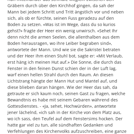
Gräbern durch über den Kirchhof gingen, da sah der
Mann bei jedem Schritt und Tritt ängstlich vor und neben
sich, als ob er fürchte, seinen Fuss geradezu auf den
Boden zu setzen. «Was ist im Wege, dass du so kurios
gehst?» fragte der Heer ein wenig unwirsch. «Sehet Ihr
denn nicht die armen Seelen, die allenthalben aus dem
Boden herausragen, wo ihre Leiber begraben sind»,
antwortete der Mann. Und wie sie die Sakristei betraten
und der Heer ihm einen Stuhl bot, sagte er: «Mit Verlaub,
erst häng ich meinen Hut auf.» Die Sonne, die durch das
Fenster in den feinen Dunst schien der in der Luft lag,
warf einen hellen Strahl durch den Raum. An diesen
Lichtstrang hängte der Mann Hut und Mantel auf, und
diese blieben daran hängen. Wie der Heer das sah, da
getraute er sich kaum noch, seinen Gast zu fragen, welche
Bewandtnis es habe mit seinem Gebaren während des
Gottesdienstes. - «Ja, sehet, Hochwürden», antwortete
jener lächelnd, «ich sah in der Kirche von dem Platz aus,
wo ich sass, den Teufel auf dem Fenstersims hocken. Der
hatte gar viel zu tun, alle sündhaften Gedanken und
Verfehlungen des Kirchenvolks aufzuschreiben, eine ganze