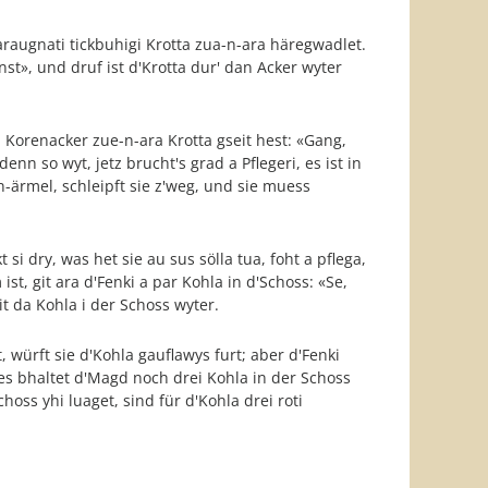
raugnati tickbuhigi Krotta zua-n-ara häregwadlet.
nnst», und druf ist d'Krotta dur' dan Acker wyter
Korenacker zue-n-ara Krotta gseit hest: «Gang,
enn so wyt, jetz brucht's grad a Pflegeri, es ist in
n-ärmel, schleipft sie z'weg, und sie muess
si dry, was het sie au sus sölla tua, foht a pflega,
ist, git ara d'Fenki a par Kohla in d'Schoss: «Se,
t da Kohla i der Schoss wyter.
, würft sie d'Kohla gauflawys furt; aber d'Fenki
des bhaltet d'Magd noch drei Kohla in der Schoss
hoss yhi luaget, sind für d'Kohla drei roti