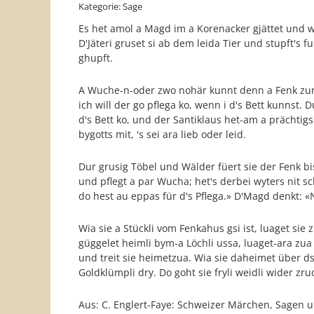
Kategorie: Sage
Es het amol a Magd im a Korenacker gjättet und w
D'Jäteri gruset si ab dem leida Tier und stupft's fu
ghupft.
A Wuche-n-oder zwo nohär kunnt denn a Fenk zur M
ich will der go pflega ko, wenn i d's Bett kunnst. D
d's Bett ko, und der Santiklaus het-am a prächtig
bygotts mit, 's sei ara lieb oder leid.
Dur grusig Töbel und Wälder füert sie der Fenk bis 
und pflegt a par Wucha; het's derbei wyters nit sch
do hest au eppas für d's Pflega.» D'Magd denkt: «
Wia sie a Stückli vom Fenkahus gsi ist, luaget sie 
güggelet heimli bym-a Löchli ussa, luaget-ara zua
und treit sie heimetzua. Wia sie daheimet über ds L
Goldklümpli dry. Do goht sie fryli weidli wider zr
Aus: C. Englert-Faye: Schweizer Märchen, Sagen 