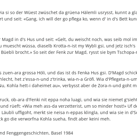
ia si so der Wüest zwüschet da grüena Hälemli usrysst, kunnt a gla
rt und seit: «Gang, ich will der go pflega ko, wenn d' in d's Bett ku
agd in d's Hus und seit: «Gelt, du weischt noch, was seib mol im 
u muescht wüssa, diaselb Krotta-n-ist my Wybli gsi, und jetz isch's d
s Büebli brocht.» So seit der Fenk zur Magd, rysst sie bym Tschopa-
zuen-ara grossa Höli, und das ist ds Fenka Hus gsi. D'Magd schickt 
lecht, het z'essa-n-und z'trinka, wia-n-a Gröfi. Wia d'Pflegeta-n-um 
Nu, Kohla hett-i daheimet au», verbysst aber de Zora-n-und goht mi
zruck, ob-ara d'Fenki nit eppa noha luagi, und wia sie niemet g'sieht
 und rüeft: «Wia meh ass-da verzetterist, um so minder host!» Uf 
äubli uffigoht, merkt sie neisa n-eppas klingla, und wia sie in d'Sc
uck go die verworfna Kohla sueha, findt aber keini meh.
und Fenggengeschichten, Basel 1984