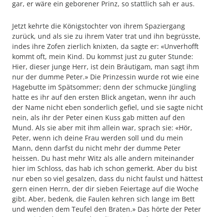
gar, er wäre ein geborener Prinz, so stattlich sah er aus.
Jetzt kehrte die Königstochter von ihrem Spaziergang
zurück, und als sie zu ihrem Vater trat und ihn begrüsste,
indes ihre Zofen zierlich knixten, da sagte er: «Unverhofft
kommt oft, mein Kind. Du kommst just zu guter Stunde:
Hier, dieser junge Herr, ist dein Bräutigam, man sagt ihm
nur der dumme Peter.» Die Prinzessin wurde rot wie eine
Hagebutte im Spätsommer; denn der schmucke Jüngling
hatte es ihr auf den ersten Blick angetan, wenn ihr auch
der Name nicht eben sonderlich gefiel, und sie sagte nicht
nein, als ihr der Peter einen Kuss gab mitten auf den
Mund. Als sie aber mit ihm allein war, sprach sie: «Hör,
Peter, wenn ich deine Frau werden soll und du mein
Mann, denn darfst du nicht mehr der dumme Peter
heissen. Du hast mehr Witz als alle andern miteinander
hier im Schloss, das hab ich schon gemerkt. Aber du bist
nur eben so viel gesalzen, dass du nicht faulst und hättest
gern einen Herrn, der dir sieben Feiertage auf die Woche
gibt. Aber, bedenk, die Faulen kehren sich lange im Bett
und wenden dem Teufel den Braten.» Das hörte der Peter