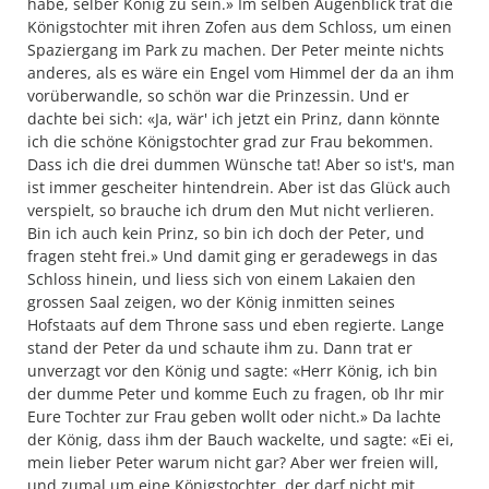
habe, selber König zu sein.» Im selben Augenblick trat die
Königstochter mit ihren Zofen aus dem Schloss, um einen
Spaziergang im Park zu machen. Der Peter meinte nichts
anderes, als es wäre ein Engel vom Himmel der da an ihm
vorüberwandle, so schön war die Prinzessin. Und er
dachte bei sich: «Ja, wär' ich jetzt ein Prinz, dann könnte
ich die schöne Königstochter grad zur Frau bekommen.
Dass ich die drei dummen Wünsche tat! Aber so ist's, man
ist immer gescheiter hintendrein. Aber ist das Glück auch
verspielt, so brauche ich drum den Mut nicht verlieren.
Bin ich auch kein Prinz, so bin ich doch der Peter, und
fragen steht frei.» Und damit ging er geradewegs in das
Schloss hinein, und liess sich von einem Lakaien den
grossen Saal zeigen, wo der König inmitten seines
Hofstaats auf dem Throne sass und eben regierte. Lange
stand der Peter da und schaute ihm zu. Dann trat er
unverzagt vor den König und sagte: «Herr König, ich bin
der dumme Peter und komme Euch zu fragen, ob Ihr mir
Eure Tochter zur Frau geben wollt oder nicht.» Da lachte
der König, dass ihm der Bauch wackelte, und sagte: «Ei ei,
mein lieber Peter warum nicht gar? Aber wer freien will,
und zumal um eine Königstochter, der darf nicht mit