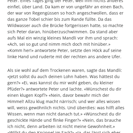
Peter. Eines Tages ging der Peter, weil ihm nichts anderes
einfiel, über Land. Da kam er von ungefähr an einen Bach,
der war von Regengüssen so hoch angeschwollen, dass er
das ganze Tobel schier bis zum Rande füllte. Da das
Wildwasser auch die Brücke fortgerissen hatte, so machte
sich Peter daran, hinüberzuschwimmen. Da stand aber
aufs Mal ein winzig kleines Mandli vor ihm und sprach:
«Ach, sei so gut und nimm mich doch mit hinüber.»
«Komm her!» antwortete Peter, setzte den Höck auf seine
linke Hand und ruderte mit der rechten ans andere Ufer.
Als sie wohl auf dem Trockenen waren, sagte das Mandli:
«Jetzt sollst du auch deinen Lohn haben. Was hättest du
gern?» «Ei, was kannst du mir wohl geben, du kleiner
Pfüder?» antwortete Peter und lachte. «Wünschest du dir
einen klugen Kopf?» «Nein, davor bewahr mich der
Himmel! Allzu klug macht närrisch; und wer alles wissen
will, weiss gewöhnlich nichts. Und überdies: was hilft alles
Wissen, wenn man nicht danach tut.» «Wünschest du dir
geschickte Hände und flinke Finger?» «Nein, das brauche
ich nicht, denn arbeiten ist nicht meine Gewohnheit.»
«Willst du den Knüppel im Sack?» «Ja, das lässt sich eher