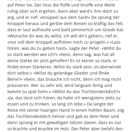
auf Peter los. Der liess die Püffe und Knüffe eine Weile
ruhig über sich ergehen, dann aber ward's ihm doch zu
arg, und er rief: «Knüppel aus dem Sack!» Da sprang der
Knüppel heraus und gerbte dem Riesen so kräftig das Fell,
dass er laut aufheulte und bald jämmerlich um Gnade bat.
«Wünsche dir was du willst, ich will dir's geben», rief er,
«nur soll dein Knüppel aufhören mich zu prügeln.» «Lass
hören, was du zu geben hast», sagte der Peter. «Willst du
so stark werden wie ich?» «Nein, denn sag, was hat all
deine Stärke dir jetzt geholfen? Es ist keiner so stark, er
findet einen Stärkeren. Willst du stark sein, so überwinde
dich selbst.» «Willst du gelenkige Glieder und flinke
Beine?» «Nein, das brauche ich nicht, denn ich mag nicht
pressieren. Wer zu sehr eilt, wird langsam fertig und
kommt zu spät heim.» «Willst du das Tischleindeckdich?»
«Ja, das lässt sich hören, da habe ich wenigstens stets zu
essen und zu trinken, so lang ich lebe.» Da langte der
Riese mit seiner haarigen Hand in einen hohlen Baum, zog
das Tischleindeckdich hervor und gab es dem Peter und
dann sprang er mit gewaltigen Sätzen davon, dass es nur
so krachte und knackte im Holz. Der Peter aber befahl den