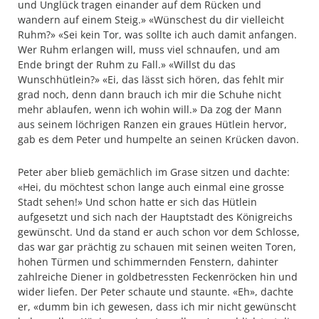
und Unglück tragen einander auf dem Rücken und
wandern auf einem Steig.» «Wünschest du dir vielleicht
Ruhm?» «Sei kein Tor, was sollte ich auch damit anfangen.
Wer Ruhm erlangen will, muss viel schnaufen, und am
Ende bringt der Ruhm zu Fall.» «Willst du das
Wunschhütlein?» «Ei, das lässt sich hören, das fehlt mir
grad noch, denn dann brauch ich mir die Schuhe nicht
mehr ablaufen, wenn ich wohin will.» Da zog der Mann
aus seinem löchrigen Ranzen ein graues Hütlein hervor,
gab es dem Peter und humpelte an seinen Krücken davon.
Peter aber blieb gemächlich im Grase sitzen und dachte:
«Hei, du möchtest schon lange auch einmal eine grosse
Stadt sehen!» Und schon hatte er sich das Hütlein
aufgesetzt und sich nach der Hauptstadt des Königreichs
gewünscht. Und da stand er auch schon vor dem Schlosse,
das war gar prächtig zu schauen mit seinen weiten Toren,
hohen Türmen und schimmernden Fenstern, dahinter
zahlreiche Diener in goldbetressten Feckenröcken hin und
wider liefen. Der Peter schaute und staunte. «Eh», dachte
er, «dumm bin ich gewesen, dass ich mir nicht gewünscht