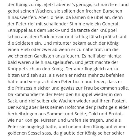
der König zornig. «Jetzt aber ist's genug», schnarzte er und
gebot seinen Wachen, sie sollten den frechen Burschen
hinauswerfen. Aber, o heie, da kamen sie übel an, denn
der Peter rief mit schallender Stimme wie ein General:
«Knüppel aus dem Sack!» und da tanzte der Knüppel
schon aus dem Sack hervor und schlug tätsch prätsch auf
die Soldaten ein. Und mitunter bekam auch der König
einen Hieb oder zwei ab wenn er zu nahe trat, um die
weichenden Gardisten anzufeuern. Es half aber nichts:
bald waren alle hinausgelaufen, und jetzt machte der
Knüppel sich an den König. Der aber fing gleich an zu
bitten und sah aus, als wenn er nichts mehr zu befehlen
hätte und versprach dem Peter hoch und teuer, dass er
die Prinzessin sicher und gewiss zur Frau bekommen solle.
Da kommandierte der Peter den Knüppel wieder in den
Sack, und rief selber die Wachen wieder auf ihren Posten.
Der König aber liess seinen Hofschneider prächtige Kleider
herbeibringen aus Sammet und Seide, Gold und Brokat,
wie nur Könige, Fürsten und Grafen sie tragen, und als
Peter sie angelegt hatte, und neben dem König auf einem
goldenen Sessel sass, da glaubte der König selber schier