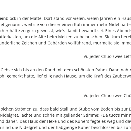
inblock in der Matte. Dort stand vor vielen, vielen Jahren ein Haus
gret genannt, weil sie von dieser einen Kuh immer mehr Nidel hatt
er hätte zu gern gewusst, wie's damit bewandt sei. Eines Abend
Futterkasten, um die Alte beim Melken zu belauschen. Sie kam her
nderliche Zeichen und Gebärden vollführend, murmelte sie immer
l, Vu jeder Chuo zwee Leffel vo
e Gebse sich bis an den Rand mit dem schönsten Rahm. Dann nahm
ohl gemerkt hatte, lief eilig nach Hause, um die Kraft des Zauberw
l, Vu jeder Chuo zwee Chübel v
lchen Strömen zu, dass bald Stall und Stube vom Boden bis zur Die
 Nidelgret, lachte und schrie mit gellender Stimme: «Dä tuot's mir
d daher. Das Haus der Hexe und des Kühers fegte es weg und dav
n sind die Nidelgret und der habgierige Küher beschlossen bis zu