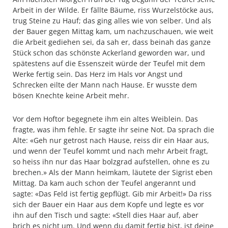
Arbeit in der Wilde. Er fällte Bäume, riss Wurzelstöcke aus,
trug Steine zu Hauf; das ging alles wie von selber. Und als
der Bauer gegen Mittag kam, um nachzuschauen, wie weit
die Arbeit gediehen sei, da sah er, dass beinah das ganze
Stück schon das schönste Ackerland geworden war, und
spätestens auf die Essenszeit würde der Teufel mit dem
Werke fertig sein. Das Herz im Hals vor Angst und
Schrecken eilte der Mann nach Hause. Er wusste dem
bösen Knechte keine Arbeit mehr.
Vor dem Hoftor begegnete ihm ein altes Weiblein. Das
fragte, was ihm fehle. Er sagte ihr seine Not. Da sprach die
Alte: «Geh nur getrost nach Hause, reiss dir ein Haar aus,
und wenn der Teufel kommt und nach mehr Arbeit fragt,
so heiss ihn nur das Haar bolzgrad aufstellen, ohne es zu
brechen.» Als der Mann heimkam, läutete der Sigrist eben
Mittag. Da kam auch schon der Teufel angerannt und
sagte: «Das Feld ist fertig gepflügt. Gib mir Arbeit!» Da riss
sich der Bauer ein Haar aus dem Kopfe und legte es vor
ihn auf den Tisch und sagte: «Stell dies Haar auf, aber
brich es nicht um. Und wenn du damit fertig bist, ist deine