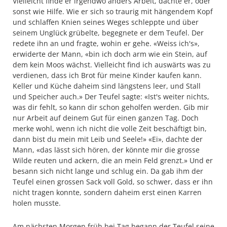
Vielleicht finde er irgendwo anders Arbeit, dachte er, oder
sonst wie Hilfe. Wie er sich so traurig mit hängendem Kopf
und schlaffen Knien seines Weges schleppte und über
seinem Unglück grübelte, begegnete er dem Teufel. Der
redete ihn an und fragte, wohin er gehe. «Weiss ich's»,
erwiderte der Mann, «bin ich doch arm wie ein Stein, auf
dem kein Moos wächst. Vielleicht find ich auswärts was zu
verdienen, dass ich Brot für meine Kinder kaufen kann.
Keller und Küche daheim sind längstens leer, und Stall
und Speicher auch.» Der Teufel sagte: «Ist's weiter nichts,
was dir fehlt, so kann dir schon geholfen werden. Gib mir
nur Arbeit auf deinem Gut für einen ganzen Tag. Doch
merke wohl, wenn ich nicht die volle Zeit beschäftigt bin,
dann bist du mein mit Leib und Seele!» «Ei», dachte der
Mann, «das lässt sich hören, der könnte mir die grosse
Wilde reuten und ackern, die an mein Feld grenzt.» Und er
besann sich nicht lange und schlug ein. Da gab ihm der
Teufel einen grossen Sack voll Gold, so schwer, dass er ihn
nicht tragen konnte, sondern daheim erst einen Karren
holen musste.
Am nächsten Morgen früh bei Tag begann der Teufel seine