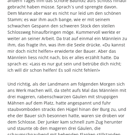
andern Tages ihm das schöne Bauholz aufs Schloss hinauf
gebracht haben müsse. Sprach`s und sprengte davon.
Dem Manne aber war es nicht nur leid um den schönen
Stamm; es war ihm auch bange, wie er mit seinem
schwachen Gespann den schweren Stock den steilen
Schlossweg hinaufbringen möge. Kummervoll werkte er
weiter an seiner Arbeit. Da trat auf einmal ein Männlein zu
ihm, das fragte ihn, was ihm die Seele drücke. «Du kannst
mir doch nicht helfen» erwiderte der Bauer. Aber das
Männlein liess nicht nach, bis er alles erzählt hatte. Da
sprach es: «Lass es nur gut sein und betrübe dich nicht;
ich will dir schon helfen! Es soll nicht fehlen!»
Und richtig, als der Landmann am folgenden Morgen sich
ans Werk machen will, da steht aufs Mal das Männlein mit
drei mageren, rabenschwarzen Gäulen mit struppigen
Mähnen auf dem Platz, hatte angespannt und fuhr
staubvomboden stracks den Hügel hinan der Burg zu, und
ehe der Bauer sich besonnen hatte, waren sie droben vor
dem Schlosse. Der Junker kam schnell zum Zug herunter
und staunte ob den mageren drei Gäulen, die
schaumschnaubend mit bebenden Flanken stillstanden,