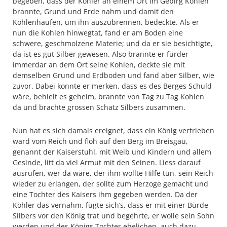
begeben, dass der Köhler an einem Ort im Gebirg Kohlen
brannte, Grund und Erde nahm und damit den
Kohlenhaufen, um ihn auszubrennen, bedeckte. Als er
nun die Kohlen hinwegtat, fand er am Boden eine
schwere, geschmolzene Materie; und da er sie besichtigte,
da ist es gut Silber gewesen. Also brannte er fürder
immerdar an dem Ort seine Kohlen, deckte sie mit
demselben Grund und Erdboden und fand aber Silber, wie
zuvor. Dabei konnte er merken, dass es des Berges Schuld
wäre, behielt es geheim, brannte von Tag zu Tag Kohlen
da und brachte grossen Schatz Silbers zusammen.
Nun hat es sich damals ereignet, dass ein König vertrieben
ward vom Reich und floh auf den Berg im Breisgau,
genannt der Kaiserstuhl, mit Weib und Kindern und allem
Gesinde, litt da viel Armut mit den Seinen. Liess darauf
ausrufen, wer da wäre, der ihm wollte Hilfe tun, sein Reich
wieder zu erlangen, der sollte zum Herzoge gemacht und
eine Tochter des Kaisers ihm gegeben werden. Da der
Köhler das vernahm, fügte sich’s, dass er mit einer Bürde
Silbers vor den König trat und begehrte, er wolle sein Sohn
werden und des Königs Tochter ehelichen, auch dazu