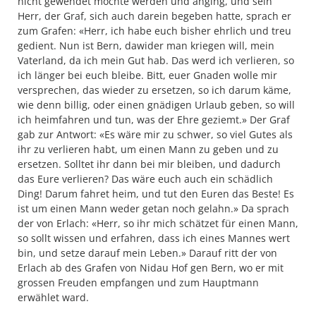
nicht gewendet möchte werden und anging, und sein
Herr, der Graf, sich auch darein begeben hatte, sprach er
zum Grafen: «Herr, ich habe euch bisher ehrlich und treu
gedient. Nun ist Bern, dawider man kriegen will, mein
Vaterland, da ich mein Gut hab. Das werd ich verlieren, so
ich länger bei euch bleibe. Bitt, euer Gnaden wolle mir
versprechen, das wieder zu ersetzen, so ich darum käme,
wie denn billig, oder einen gnädigen Urlaub geben, so will
ich heimfahren und tun, was der Ehre geziemt.» Der Graf
gab zur Antwort: «Es wäre mir zu schwer, so viel Gutes als
ihr zu verlieren habt, um einen Mann zu geben und zu
ersetzen. Solltet ihr dann bei mir bleiben, und dadurch
das Eure verlieren? Das wäre euch auch ein schädlich
Ding! Darum fahret heim, und tut den Euren das Beste! Es
ist um einen Mann weder getan noch gelahn.» Da sprach
der von Erlach: «Herr, so ihr mich schätzet für einen Mann,
so sollt wissen und erfahren, dass ich eines Mannes wert
bin, und setze darauf mein Leben.» Darauf ritt der von
Erlach ab des Grafen von Nidau Hof gen Bern, wo er mit
grossen Freuden empfangen und zum Hauptmann
erwählet ward.