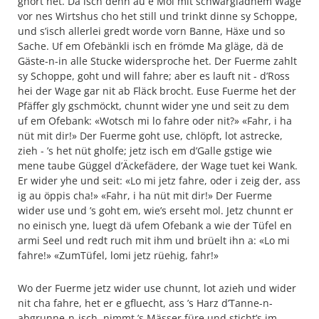
ghört het. Dä isch denn au e Mol mit schwärgladnem Wage
vor nes Wirtshus cho het still und trinkt dinne sy Schoppe,
und s’isch allerlei gredt worde vorn Banne, Häxe und so
Sache. Uf em Ofebänkli isch en frömde Ma gläge, dä de
Gäste-n-in alle Stucke widersproche het. Der Fuerme zahlt
sy Schoppe, goht und will fahre; aber es lauft nit - d’Ross
hei der Wage gar nit ab Fläck brocht. Euse Fuerme het der
Pfäffer gly gschmöckt, chunnt wider yne und seit zu dem
uf em Ofebank: «Wotsch mi lo fahre oder nit?» «Fahr, i ha
nüt mit dir!» Der Fuerme goht use, chlöpft, lot astrecke,
zieh - ’s het nüt gholfe; jetz isch em d’Galle gstige wie
mene taube Güggel d’Äckefädere, der Wage tuet kei Wank.
Er wider yhe und seit: «Lo mi jetz fahre, oder i zeig der, ass
ig au öppis cha!» «Fahr, i ha nüt mit dir!» Der Fuerme
wider use und ’s goht em, wie’s erseht mol. Jetz chunnt er
no einisch yne, luegt dä ufem Ofebank a wie der Tüfel en
armi Seel und redt ruch mit ihm und brüelt ihn a: «Lo mi
fahre!» «ZumTüfel, lomi jetz rüehig, fahr!»
Wo der Fuerme jetz wider use chunnt, lot azieh und wider
nit cha fahre, het er e gfluecht, ass ’s Harz d’Tanne-n-
abgrunne-n-isch, nimmt ’s Mässer füre und sticht’s im