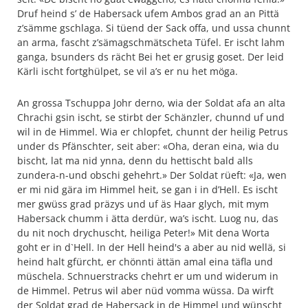
Druf heind s’ de Habersack ufem Ambos grad an an Pittä
z’sämme gschlaga. Si tüend der Sack offa, und ussa chunnt
an arma, fascht z’sämagschmätscheta Tüfel. Er ischt lahm
ganga, bsunders ds rächt Bei het er grusig goset. Der leid
Kärli ischt fortghülpet, se vil a’s er nu het möga.
An grossa Tschuppa Johr derno, wia der Soldat afa an alta
Chrachi gsin ischt, se stirbt der Schänzler, chunnd uf und
wil in de Himmel. Wia er chlopfet, chunnt der heilig Petrus
under ds Pfänschter, seit aber: «Oha, deran eina, wia du
bischt, lat ma nid ynna, denn du hettischt bald alls
zundera-n-und obschi gehehrt.» Der Soldat rüeft: «Ja, wen
er mi nid gära im Himmel heit, se gan i in d’Hell. Es ischt
mer gwüss grad präzys und uf äs Haar glych, mit mym
Habersack chumm i ätta derdür, wa’s ischt. Luog nu, das
du nit noch drychuscht, heiliga Peter!» Mit dena Worta
goht er in d`Hell. In der Hell heind's a aber au nid wellä, si
heind halt gfürcht, er chönnti ättän amal eina täfla und
müschela. Schnuerstracks chehrt er um und widerum in
de Himmel. Petrus wil aber nüd vomma wüssa. Da wirft
der Soldat grad de Habersack in de Himmel und wünscht