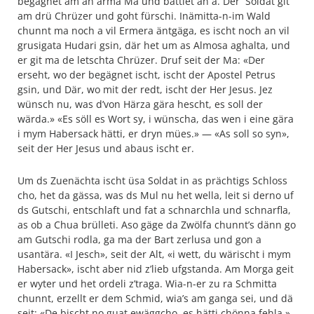
begägnet am an arma Ma und bättlet an a. Der Soldat git
am drü Chrüzer und goht fürschi. Inämitta-n-im Wald
chunnt ma noch a vil Ermera äntgäga, es ischt noch an vil
grusigata Hudari gsin, där het um as Almosa aghalta, und
er git ma de letschta Chrüzer. Druf seit der Ma: «Der
erseht, wo der begägnet ischt, ischt der Apostel Petrus
gsin, und Där, wo mit der redt, ischt der Her Jesus. Jez
wünsch nu, was d’von Härza gära hescht, es soll der
wärda.» «Es söll es Wort sy, i wünscha, das wen i eine gära
i mym Habersack hätti, er dryn mües.» — «As soll so syn»,
seit der Her Jesus und abaus ischt er.
Um ds Zuenächta ischt üsa Soldat in as prächtigs Schloss
cho, het da gässa, was ds Mul nu het wella, leit si derno uf
ds Gutschi, entschlaft und fat a schnarchla und schnarfla,
as ob a Chua brülleti. Aso gäge da Zwölfa chunnt’s dänn go
am Gutschi rodla, ga ma der Bart zerlusa und gon a
usantära. «I Jesch», seit der Alt, «i wett, du wärischt i mym
Habersack», ischt aber nid z’lieb ufgstanda. Am Morga geit
er wyter und het ordeli z’traga. Wia-n-er zu ra Schmitta
chunnt, erzellt er dem Schmid, wia’s am ganga sei, und dä
seit: «De bischt no guat ewäggcho, es hätti chönna fehla.»