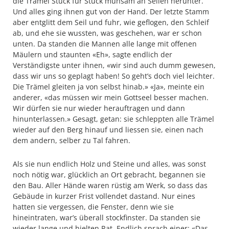
die Trämel Stück für Stück mühsam an Seilen herunter.
Und alles ging ihnen gut von der Hand. Der letzte Stamm
aber entglitt dem Seil und fuhr, wie geflogen, den Schleif
ab, und ehe sie wussten, was geschehen, war er schon
unten. Da standen die Mannen alle lange mit offenen
Mäulern und staunten «Eh», sagte endlich der
Verständigste unter ihnen, «wir sind auch dumm gewesen,
dass wir uns so geplagt haben! So geht’s doch viel leichter.
Die Trämel gleiten ja von selbst hinab.» «Ja», meinte ein
anderer, «das müssen wir mein Gottseel besser machen.
Wir dürfen sie nur wieder herauftragen und dann
hinunterlassen.» Gesagt, getan: sie schleppten alle Trämel
wieder auf den Berg hinauf und liessen sie, einen nach
dem andern, selber zu Tal fahren.
Als sie nun endlich Holz und Steine und alles, was sonst
noch nötig war, glücklich an Ort gebracht, begannen sie
den Bau. Aller Hände waren rüstig am Werk, so dass das
Gebäude in kurzer Frist vollendet dastand. Nur eines
hatten sie vergessen, die Fenster, denn wie sie
hineintraten, war’s überall stockfinster. Da standen sie
wieder lange und hielten Rat. Endlich sprach einer: «Das