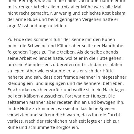
hielt. Bei Tage, wie auch die halbe Nacht überhäufte er ihn
mit strenger Arbeit; allein trotz aller Mühe war's alle Mal
nicht recht gemacht. Nur wenig und schlechte Kost bekam
der arme Bube und beim geringsten Vergehen hatte er
arge Misshandlung zu leiden.
Zu Ende des Sommers fuhr der Senne mit den Kühen
heim, die Schweine und Kälber aber sollte der Handbube
folgenden Tages zu Thale treiben. Als derselbe abends
seine Arbeit vollendet hatte, wollte er in die Hütte gehen,
um sein Abendessen zu bereiten und sich dann schlafen
zu legen. Aber wie erstaunte er, als er sich der Hütte
näherte und sah, dass dort fremde Männer in niegesehner
Kleidung ein- und ausgingen und die Sennerei betrieben.
Erschrocken wich er zurück und wollte sich ein Nachtlager
bei den Kälbern aussuchen. Fort war der Hunger. Die
seltsamen Männer aber redeten ihn an und bewogen ihn,
in die Hütte zu kommen, wo sie ihm köstliche Speisen
vorsetzten und so freundlich waren, dass ihn die Furcht
verliess. Nach der reichlichen Mahlzeit legte er sich zur
Ruhe und schlummerte sorglos ein.