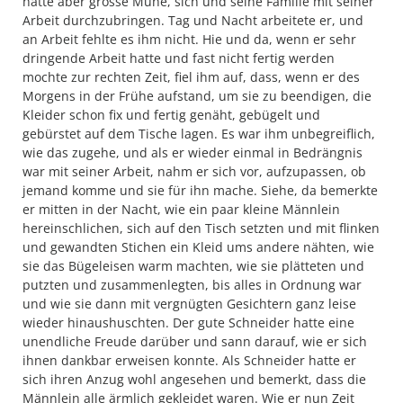
hatte aber grosse Mühe, sich und seine Familie mit seiner
Arbeit durchzubringen. Tag und Nacht arbeitete er, und
an Arbeit fehlte es ihm nicht. Hie und da, wenn er sehr
dringende Arbeit hatte und fast nicht fertig werden
mochte zur rechten Zeit, fiel ihm auf, dass, wenn er des
Morgens in der Frühe aufstand, um sie zu beendigen, die
Kleider schon fix und fertig genäht, gebügelt und
gebürstet auf dem Tische lagen. Es war ihm unbegreiflich,
wie das zugehe, und als er wieder einmal in Bedrängnis
war mit seiner Arbeit, nahm er sich vor, aufzupassen, ob
jemand komme und sie für ihn mache. Siehe, da bemerkte
er mitten in der Nacht, wie ein paar kleine Männlein
hereinschlichen, sich auf den Tisch setzten und mit flinken
und gewandten Stichen ein Kleid ums andere nähten, wie
sie das Bügeleisen warm machten, wie sie plätteten und
putzten und zusammenlegten, bis alles in Ordnung war
und wie sie dann mit vergnügten Gesichtern ganz leise
wieder hinaushuschten. Der gute Schneider hatte eine
unendliche Freude darüber und sann darauf, wie er sich
ihnen dankbar erweisen konnte. Als Schneider hatte er
sich ihren Anzug wohl angesehen und bemerkt, dass die
Männlein alle ärmlich gekleidet waren. Wie er nun Zeit