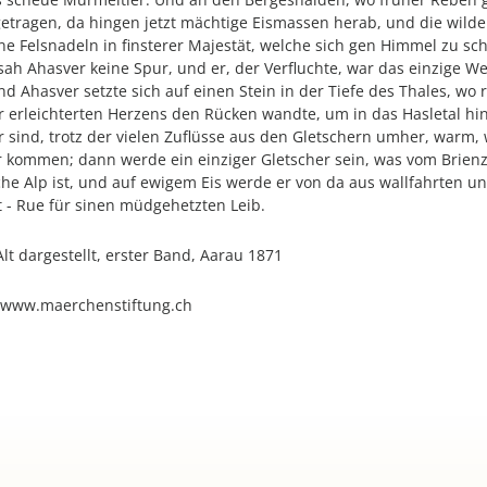
getragen, da hingen jetzt mächtige Eismassen herab, und die wilde
e Felsnadeln in finsterer Majestät, welche sich gen Himmel zu sc
h Ahasver keine Spur, und er, der Verfluchte, war das einzige We
d Ahasver setzte sich auf einen Stein in der Tiefe des Thales, w
r erleichterten Herzens den Rücken wandte, um in das Hasletal hi
 sind, trotz der vielen Zuflüsse aus den Gletschern umher, warm, 
 kommen; dann werde ein einziger Gletscher sein, was vom Brienze
he Alp ist, und auf ewigem Eis werde er von da aus wallfahrten un
st - Rue für sinen müdgehetzten Leib.
lt dargestellt, erster Band, Aarau 1871
f www.maerchenstiftung.ch