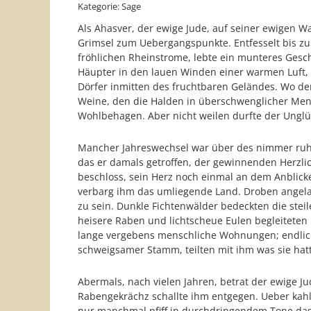
Kategorie: Sage
Als Ahasver, der ewige Jude, auf seiner ewigen W
Grimsel zum Uebergangspunkte. Entfesselt bis zu
fröhlichen Rheinstrome, lebte ein munteres Gesc
Häupter in den lauen Winden einer warmen Luft, 
Dörfer inmitten des fruchtbaren Geländes. Wo de
Weine, den die Halden in überschwenglicher Meng
Wohlbehagen. Aber nicht weilen durfte der Unglüc
Mancher Jahreswechsel war über des nimmer ruhen
das er damals getroffen, der gewinnenden Herzli
beschloss, sein Herz noch einmal an dem Anblick
verbarg ihm das umliegende Land. Droben angelang
zu sein. Dunkle Fichtenwälder bedeckten die stei
heisere Raben und lichtscheue Eulen begleitete
lange vergebens menschliche Wohnungen; endlich 
schweigsamer Stamm, teilten mit ihm was sie hat
Abermals, nach vielen Jahren, betrat der ewige J
Rabengekrächz schallte ihm entgegen. Ueber kahle
nur manchmal pfiff in durchdringendem Tone das