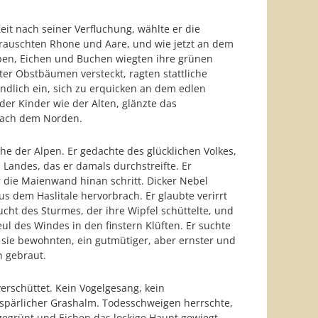
it nach seiner Verfluchung, wählte er die
 rauschten Rhone und Aare, und wie jetzt an dem
eben, Eichen und Buchen wiegten ihre grünen
er Obstbäumen versteckt, ragten stattliche
ndlich ein, sich zu erquicken an dem edlen
er Kinder wie der Alten, glänzte das
 nach dem Norden.
 der Alpen. Er gedachte des glücklichen Volkes,
Landes, das er damals durchstreifte. Er
 die Maienwand hinan schritt. Dicker Nebel
 dem Haslitale hervorbrach. Er glaubte verirrt
cht des Sturmes, der ihre Wipfel schüttelte, und
 des Windes in den finstern Klüften. Er suchte
 sie bewohnten, ein gutmütiger, aber ernster und
n gebraut.
erschüttet. Kein Vogelgesang, kein
n spärlicher Grashalm. Todesschweigen herrschte,
egrünt und Eichen das lockige Haupt gewiegt