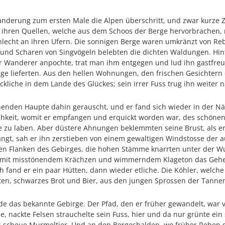
anderung zum ersten Male die Alpen überschritt, und zwar kurze Ze
 ihren Quellen, welche aus dem Schoos der Berge hervorbrachen,
hlecht an ihren Ufern. Die sonnigen Berge waren umkränzt von R
und Scharen von Singvögeln belebten die dichten Waldungen. Hint
r Wanderer anpochte, trat man ihm entgegen und lud ihn gastfreu
e lieferten. Aus den hellen Wohnungen, den frischen Gesichtern d
kliche in dem Lande des Glückes; sein irrer Fuss trug ihn weiter
den Haupte dahin gerauscht, und er fand sich wieder in der Nähe
chkeit, womit er empfangen und erquickt worden war, des schönen 
e zu laben. Aber düstere Ahnungen beklemmten seine Brust, als er
t, sah er ihn zerstieben von einem gewaltigen Windstosse der aus
len Flanken des Gebirges, die hohen Stämme knarrten unter der Wu
n mit misstönendem Krächzen und wimmerndem Klageton das Geheul
fand er ein paar Hütten, dann wieder etliche. Die Köhler, welche
ten, schwarzes Brot und Bier, aus den jungen Sprossen der Tanne
ude das bekannte Gebirge. Der Pfad, den er früher gewandelt, war v
, nackte Felsen strauchelte sein Fuss, hier und da nur grünte ei
 scheue Murmeltier. Und an den Bergeshalden, wo früher Reben g