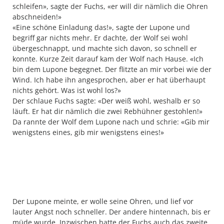
schlei­fen», sagte der Fuchs, «er will dir nämlich die Ohren
ab­schneiden!»
«Eine schöne Einladung das!», sagte der Lupone und
begriff gar nichts mehr. Er dachte, der Wolf sei wohl
übergeschnappt, und machte sich davon, so schnell er
konnte.
Kurze Zeit darauf kam der Wolf nach Hause. «Ich
bin dem Lupone begegnet. Der flitzte an mir vorbei wie der
Wind. Ich habe ihn angesprochen, aber er hat überhaupt
nichts gehört. Was ist wohl los?»
Der schlaue Fuchs sagte: «Der weiß wohl, weshalb er so
läuft. Er hat dir nämlich die zwei Rebhühner gestohlen!»
Da rannte der Wolf dem Lupone nach und schrie: «Gib mir
wenigstens eines, gib mir wenigstens eines!»
Der Lupone meinte, er wolle seine Ohren, und lief vor
lauter Angst noch schneller. Der andere hintennach, bis er
müde wurde. Inzwischen hatte der Fuchs auch das zweite