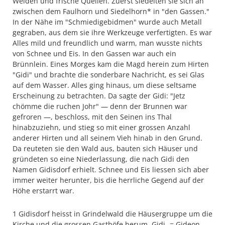
Weiden und frische Quellen. Zuerst siedelten sie sich an
zwischen dem Faulhorn und Siedelhorn* in "den Gassen."
In der Nähe im "Schmiedigebidmen" wurde auch Metall
gegraben, aus dem sie ihre Werkzeuge verfertigten. Es war
Alles mild und freundlich und warm, man wusste nichts
von Schnee und Eis. In den Gassen war auch ein
Brünnlein. Eines Morges kam die Magd herein zum Hirten
"Gidi" und brachte die sonderbare Nachricht, es sei Glas
auf dem Wasser. Alles ging hinaus, um diese seltsame
Erscheinung zu betrachten. Da sagte der Gidi: "Jetz
chömme die ruchen Johr" — denn der Brunnen war
gefroren —, beschloss, mit den Seinen ins Thal
hinabzuziehn, und stieg so mit einer grossen Anzahl
anderer Hirten und all seinem Vieh hinab in den Grund.
Da reuteten sie den Wald aus, bauten sich Häuser und
gründeten so eine Niederlassung, die nach Gidi den
Namen Gidisdorf erhielt. Schnee und Eis liessen sich aber
immer weiter herunter, bis die herrliche Gegend auf der
Höhe erstarrt war.
1 Gidisdorf heisst in Grindelwald die Häusergruppe um die
Kirche und die grossen Gasthöfe herum. Gidi- = Gideon.