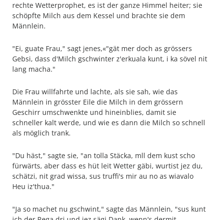
rechte Wetterprophet, es ist der ganze Himmel heiter; sie
schöpfte Milch aus dem Kessel und brachte sie dem
Männlein.
"Ei, guate Frau," sagt jenes,«"gät mer doch as grössers
Gebsi, dass d'Milch gschwinter z'erkuala kunt, i ka sövel nit
lang macha."
Die Frau willfahrte und lachte, als sie sah, wie das
Männlein in grösster Eile die Milch in dem grössern
Geschirr umschwenkte und hineinblies, damit sie
schneller kalt werde, und wie es dann die Milch so schnell
als möglich trank.
"Du häst," sagte sie, "an tolla Stäcka, mll dem kust scho
fürwärts, aber dass es hüt leit Wetter gäbi, wurtist jez du,
schätzi, nit grad wissa, sus truffi's mir au no as wiavalo
Heu iz'thua."
"Ja so machet nu gschwint," sagte das Männlein, "sus kunt
ich der Rega dri und jez sägi Dank, wenn's dermit