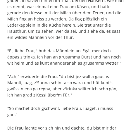
gaben. In Savien hinten im Thal, bei den Häusern, wie man
es nennt, war einmal eine Frau am Käsen, und hatte
gerade den Kessel mit der Milch über dem Feuer, und die
Milch fing an heiss zu werden. Da flog plötzlich ein
Lederkäpplein in die Küche herein. Sie trat unter die
Hausthür, um zu sehen, wer da sei, und siehe da, es sass
ein wildes Männlein vor der Thür.
"Ei, liebe Frau," hub das Männlein an, "gät mer doch
äppas z'trinka, ich han an grusamma Durst und han noch
wit heim und as kunt ananderanah as grusamms Wetter."
"Ach," erwiderte die Frau, "du bist jez woll a gauchs
Mannli, luag, z'Sunna schint a so wara und hüt kunt's
gwüss niena ga regna, aber z'trinka willter ich scho gän,
ich han grad z'Kessi über'm Für."
"So machet doch gschwint, liebe Frau, luaget, i muass
gan."
Die Frau lachte vor sich hin und dachte, du bist mir der