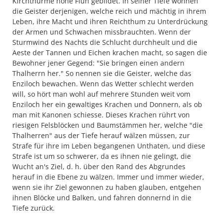
Kirchthürme hohe Fluh gebildet. In seiner Tiefe wohnen
die Geister derjenigen, welche reich und mächtig in ihrem
Leben, ihre Macht und ihren Reichthum zu Unterdrückung
der Armen und Schwachen missbrauchten. Wenn der
Sturmwind des Nachts die Schlucht durchheult und die
Aeste der Tannen und Eichen krachen macht, so sagen die
Bewohner jener Gegend: "Sie bringen einen andern
Thalherrn her." So nennen sie die Geister, welche das
Enziloch bewachen. Wenn das Wetter schlecht werden
will, so hört man wohl auf mehrere Stunden weit vom
Enziloch her ein gewaltiges Krachen und Donnern, als ob
man mit Kanonen schiesse. Dieses Krachen rührt von
riesigen Felsblöcken und Baumstämmen her, welche "die
Thalherren" aus der Tiefe herauf wälzen müssen, zur
Strafe für ihre im Leben begangenen Unthaten, und diese
Strafe ist um so schwerer, da es ihnen nie gelingt, die
Wucht an's Ziel, d. h. über den Rand des Abgrundes
herauf in die Ebene zu wälzen. Immer und immer wieder,
wenn sie ihr Ziel gewonnen zu haben glauben, entgehen
ihnen Blöcke und Balken, und fahren donnernd in die
Tiefe zurück.