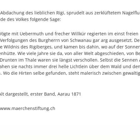
bdachung des lieblichen Rigi, sprudelt aus zerklüftetem Nagelflu
de des Volkes folgende Sage:
hs Vögte mit Uebermuth und frecher Willkür regierten im einst freie
Verfolgungen des Burgherrn von Schwanau gar arg ausgesetzt. Den
 Wildnis des Rigiberges, und kamen bis dahin, wo auf der Sonnens
nhütte. Wie viele Jahre sie da, von aller Welt abgeschieden, von
Drunten im Thale waren sie längst verschollen. Selbst die Sennen
sahen sie nachts immer drei helle Lichtlein über dem Wald und d
. Wo die Hirten selbe gefunden, steht malerisch zwischen gewalt
lt dargestellt, erster Band, Aarau 1871
f www.maerchenstiftung.ch