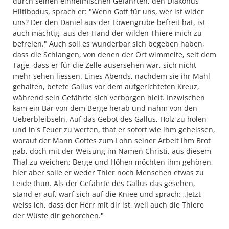
durch seinen einheimischen Gefährten, den Diakonus
Hiltibodus, sprach er: "Wenn Gott für uns, wer ist wider
uns? Der den Daniel aus der Löwengrube befreit hat, ist
auch mächtig, aus der Hand der wilden Thiere mich zu
befreien." Auch soll es wunderbar sich begeben haben,
dass die Schlangen, von denen der Ort wimmelte, seit dem
Tage, dass er für die Zelle ausersehen war, sich nicht
mehr sehen liessen. Eines Abends, nachdem sie ihr Mahl
gehalten, betete Gallus vor dem aufgerichteten Kreuz,
während sein Gefährte sich verborgen hielt. Inzwischen
kam ein Bär von dem Berge herab und nahm von den
Ueberbleibseln. Auf das Gebot des Gallus, Holz zu holen
und in's Feuer zu werfen, that er sofort wie ihm geheissen,
worauf der Mann Gottes zum Lohn seiner Arbeit ihm Brot
gab, doch mit der Weisung im Namen Christi, aus diesem
Thal zu weichen; Berge und Höhen möchten ihm gehören,
hier aber solle er weder Thier noch Menschen etwas zu
Leide thun. Als der Gefährte des Gallus das gesehen,
stand er auf, warf sich auf die Kniee und sprach: „Jetzt
weiss ich, dass der Herr mit dir ist, weil auch die Thiere
der Wüste dir gehorchen."