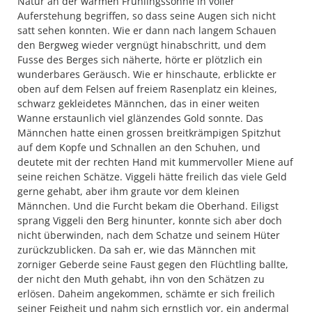
Natur an der warmen Frühlingssonne in voller
Auferstehung begriffen, so dass seine Augen sich nicht
satt sehen konnten. Wie er dann nach langem Schauen
den Bergweg wieder vergnügt hinabschritt, und dem
Fusse des Berges sich näherte, hörte er plötzlich ein
wunderbares Geräusch. Wie er hinschaute, erblickte er
oben auf dem Felsen auf freiem Rasenplatz ein kleines,
schwarz gekleidetes Männchen, das in einer weiten
Wanne erstaunlich viel glänzendes Gold sonnte. Das
Männchen hatte einen grossen breitkrämpigen Spitzhut
auf dem Kopfe und Schnallen an den Schuhen, und
deutete mit der rechten Hand mit kummervoller Miene auf
seine reichen Schätze. Viggeli hätte freilich das viele Geld
gerne gehabt, aber ihm graute vor dem kleinen
Männchen. Und die Furcht bekam die Oberhand. Eiligst
sprang Viggeli den Berg hinunter, konnte sich aber doch
nicht überwinden, nach dem Schatze und seinem Hüter
zurückzublicken. Da sah er, wie das Männchen mit
zorniger Geberde seine Faust gegen den Flüchtling ballte,
der nicht den Muth gehabt, ihn von den Schätzen zu
erlösen. Daheim angekommen, schämte er sich freilich
seiner Feigheit und nahm sich ernstlich vor, ein andermal