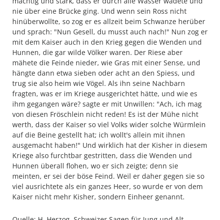
mächtig und stark, dass er durch alle Wasser wadete und
nie über eine Brücke ging. Und wenn sein Ross nicht
hinüberwollte, so zog er es allzeit beim Schwanze herüber
und sprach: "Nun Gesell, du musst auch nach!" Nun zog er
mit dem Kaiser auch in den Krieg gegen die Wenden und
Hunnen, die gar wilde Völker waren. Der Riese aber
mähete die Feinde nieder, wie Gras mit einer Sense, und
hängte dann etwa sieben oder acht an den Spiess, und
trug sie also heim wie Vögel. Als ihn seine Nachbarn
fragten, was er im Kriege ausgerichtet hätte, und wie es
ihm gegangen wäre? sagte er mit Unwillen: "Ach, ich mag
von diesen Fröschlein nicht reden! Es ist der Mühe nicht
werth, dass der Kaiser so viel Volks wider solche Würmlein
auf die Beine gestellt hat; ich wollt's allein mit ihnen
ausgemacht haben!" Und wirklich hat der Kisher in diesem
Kriege also furchtbar gestritten, dass die Wenden und
Hunnen überall flohen, wo er sich zeigte; denn sie
meinten, er sei der böse Feind. Weil er daher gegen sie so
viel ausrichtete als ein ganzes Heer, so wurde er von dem
Kaiser nicht mehr Kisher, sondern Einheer genannt.
Quelle: H. Herzog. Schweizer Sagen für Jung und Alt