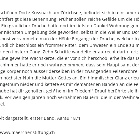
 schönen Dorfe Küssnach am Zürichsee, befindet sich in einsamer 
htfertigt diese Benennung. Früher sollen reiche Gefilde um die H
. Ein gräulicher Drache hatte dort im tiefsten Dunkel Wohnung gem
er nächsten Umgebung öde geworden, selbst in die Weiler und Dörf
sonst verrammelte man der Höhle Eingang; der Drache, welcher i
Endlich beschloss ein frommer Ritter, dem Unwesen ein Ende zu 
in den finstern Gang. Zehn Schritte wandelte er aufrecht darin fort
e geweihte Wachskerze, die er vor sich herschob, erhellte das D
 Schimmer hatte er noch wahrgenommen, dass sein Haupt samt der r
ge Körper noch ausser derselben in der zwängenden Felsenröhre l
r in höchster Noth die Mutter Gottes an. Ein himmlischer Glanz erle
 Ungethüm nieder und kettete es mit demantenen Banden an die Fel
ube hat dir geholfen, geh' heim im Frieden!" Drauf berührte sie i
rück. Vor wenigen Jahren noch vernahmen Bauern, die in der Weihn
el.
lt dargestellt, erster Band, Aarau 1871
f www.maerchenstiftung.ch