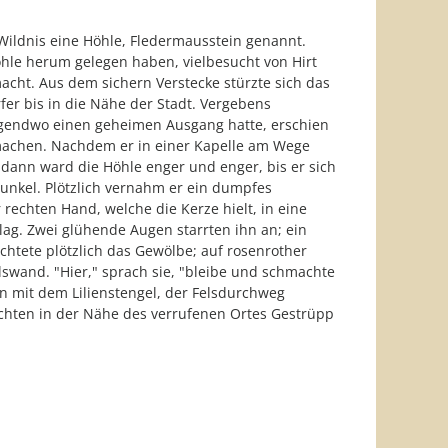
Wildnis eine Höhle, Fledermausstein genannt.
öhle herum gelegen haben, vielbesucht von Hirt
acht. Aus dem sichern Verstecke stürzte sich das
er bis in die Nähe der Stadt. Vergebens
rgendwo einen geheimen Ausgang hatte, erschien
machen. Nachdem er in einer Kapelle am Wege
; dann ward die Höhle enger und enger, bis er sich
unkel. Plötzlich vernahm er ein dumpfes
echten Hand, welche die Kerze hielt, in eine
ag. Zwei glühende Augen starrten ihn an; ein
uchtete plötzlich das Gewölbe; auf rosenrother
swand. "Hier," sprach sie, "bleibe und schmachte
hn mit dem Lilienstengel, der Felsdurchweg
achten in der Nähe des verrufenen Ortes Gestrüpp