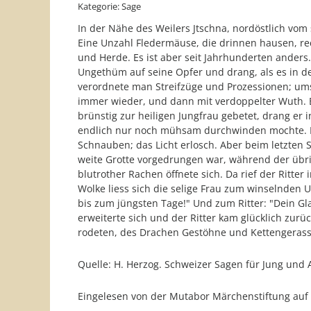
Kategorie: Sage
In der Nähe des Weilers Jtschna, nordöstlich vom
Eine Unzahl Fledermäuse, die drinnen hausen, rec
und Herde. Es ist aber seit Jahrhunderten anders
Ungethüm auf seine Opfer und drang, als es in d
verordnete man Streifzüge und Prozessionen; um
immer wieder, und dann mit verdoppelter Wuth. 
brünstig zur heiligen Jungfrau gebetet, drang er 
endlich nur noch mühsam durchwinden mochte. Ein
Schnauben; das Licht erlosch. Aber beim letzten
weite Grotte vorgedrungen war, während der übri
blutrother Rachen öffnete sich. Da rief der Ritte
Wolke liess sich die selige Frau zum winselnden
bis zum jüngsten Tage!" Und zum Ritter: "Dein Gla
erweiterte sich und der Ritter kam glücklich zu
rodeten, des Drachen Gestöhne und Kettengerass
Quelle: H. Herzog. Schweizer Sagen für Jung und A
Eingelesen von der Mutabor Märchenstiftung au