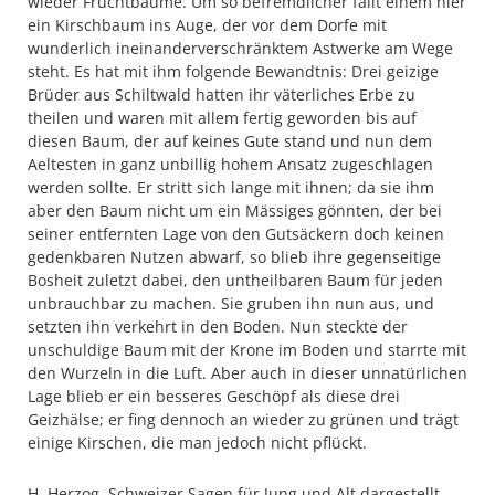
wieder Fruchtbäume. Um so befremdlicher fällt einem hier
ein Kirschbaum ins Auge, der vor dem Dorfe mit
wunderlich ineinanderverschränktem Astwerke am Wege
steht. Es hat mit ihm folgende Bewandtnis: Drei geizige
Brüder aus Schiltwald hatten ihr väterliches Erbe zu
theilen und waren mit allem fertig geworden bis auf
diesen Baum, der auf keines Gute stand und nun dem
Aeltesten in ganz unbillig hohem Ansatz zugeschlagen
werden sollte. Er stritt sich lange mit ihnen; da sie ihm
aber den Baum nicht um ein Mässiges gönnten, der bei
seiner entfernten Lage von den Gutsäckern doch keinen
gedenkbaren Nutzen abwarf, so blieb ihre gegenseitige
Bosheit zuletzt dabei, den untheilbaren Baum für jeden
unbrauchbar zu machen. Sie gruben ihn nun aus, und
setzten ihn verkehrt in den Boden. Nun steckte der
unschuldige Baum mit der Krone im Boden und starrte mit
den Wurzeln in die Luft. Aber auch in dieser unnatürlichen
Lage blieb er ein besseres Geschöpf als diese drei
Geizhälse; er fing dennoch an wieder zu grünen und trägt
einige Kirschen, die man jedoch nicht pflückt.
H. Herzog. Schweizer Sagen für Jung und Alt dargestellt,