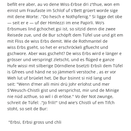
befilt ere aber, au vo dene Wiss-Erbse dri z'thue, won em
einist um Fraufaste im Schlof uf s'Bett grüert worde sige
mit dene Worte: ."Do hesch e Nothpfenig." Si ligge det obe
— seit er e — uf der Himlezzi im ene Papirli. Wo's
Erbsmues lind gchochet gsi ist, so sitzid denn die zwee
Reisede zue, und de Bur schöpft dem Tüfel use und git em
mit Fliss de wiss Erbs demit. Wie de Rothmantel de
wiss Erbs gseht, so het er erschröckeli gfluecht und
gschwore. Aber was gscheht? De wiss Erbs wird e länger e
grösser und verspringt zletscht, und es flüged e ganze
Hufe wissi mit silberige Dörndlene bsetzti Erbsli dem Tüfel
is Gfrees und händ ne so jämmerli verstoche , as er vor
Weh lut uf brüelet het. De Bur bsinnt si nid lang und
seit: "Wenn d'mer alli mini drü Johr erlohst und mer
S'Weusch-Chistli gist und versprichst, mir und de Minige
nie nüd azthue, so wil i di erlöse." Vo der Not zwunge,
schreit de Tüfel: ."Jo frili!" Und wie's Chistli uf em Tifch
stoht, so seit de Bur:
"Erbsi, Erbsi gross und chli