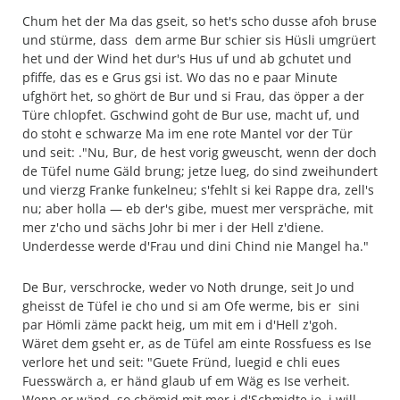
Chum het der Ma das gseit, so het's scho dusse afoh bruse
und stürme, dass dem arme Bur schier sis Hüsli umgrüert
het und der Wind het dur's Hus uf und ab gchutet und
pfiffe, das es e Grus gsi ist. Wo das no e paar Minute
ufghört het, so ghört de Bur und si Frau, das öpper a der
Türe chlopfet. Gschwind goht de Bur use, macht uf, und
do stoht e schwarze Ma im ene rote Mantel vor der Tür
und seit: ."Nu, Bur, de hest vorig gweuscht, wenn der doch
de Tüfel nume Gäld brung; jetze lueg, do sind zweihundert
und vierzg Franke funkelneu; s'fehlt si kei Rappe dra, zell's
nu; aber holla — eb der's gibe, muest mer verspräche, mit
mer z'cho und sächs Johr bi mer i der Hell z'diene.
Underdesse werde d'Frau und dini Chind nie Mangel ha."
De Bur, verschrocke, weder vo Noth drunge, seit Jo und
gheisst de Tüfel ie cho und si am Ofe werme, bis er sini
par Hömli zäme packt heig, um mit em i d'Hell z'goh.
Wäret dem gseht er, as de Tüfel am einte Rossfuess es Ise
verlore het und seit: "Guete Fründ, luegid e chli eues
Fuesswärch a, er händ glaub uf em Wäg es Ise verheit.
Wenn er wänd, so chömid mit mer i d'Schmidte ie, i will