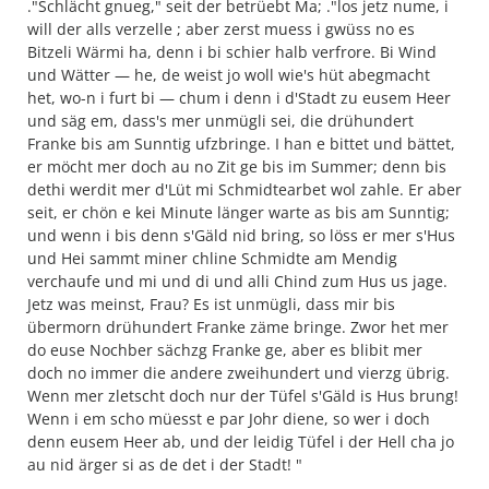
."Schlächt gnueg," seit der betrüebt Ma; ."los jetz nume, i
will der alls verzelle ; aber zerst muess i gwüss no es
Bitzeli Wärmi ha, denn i bi schier halb verfrore. Bi Wind
und Wätter — he, de weist jo woll wie's hüt abegmacht
het, wo-n i furt bi — chum i denn i d'Stadt zu eusem Heer
und säg em, dass's mer unmügli sei, die drühundert
Franke bis am Sunntig ufzbringe. I han e bittet und bättet,
er möcht mer doch au no Zit ge bis im Summer; denn bis
dethi werdit mer d'Lüt mi Schmidtearbet wol zahle. Er aber
seit, er chön e kei Minute länger warte as bis am Sunntig;
und wenn i bis denn s'Gäld nid bring, so löss er mer s'Hus
und Hei sammt miner chline Schmidte am Mendig
verchaufe und mi und di und alli Chind zum Hus us jage.
Jetz was meinst, Frau? Es ist unmügli, dass mir bis
übermorn drühundert Franke zäme bringe. Zwor het mer
do euse Nochber sächzg Franke ge, aber es blibit mer
doch no immer die andere zweihundert und vierzg übrig.
Wenn mer zletscht doch nur der Tüfel s'Gäld is Hus brung!
Wenn i em scho müesst e par Johr diene, so wer i doch
denn eusem Heer ab, und der leidig Tüfel i der Hell cha jo
au nid ärger si as de det i der Stadt! "