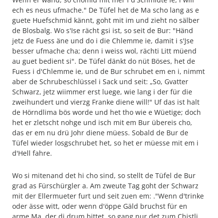
ech es neus ufmache." De Tüfel het de Ma scho lang as e
guete Huefschmid kännt, goht mit im und zieht no sälber
de Blosbalg. Wo s'Ise rächt gsi ist, so seit de Bur: "Händ
jetz de Fuess äne und do i die Chlemme ie, damit i s'Jse
besser ufmache cha; denn i weiss wol, rächti Litt müend
au guet bedient si". De Tüfel dänkt do nüt Böses, het de
Fuess i d'Chlemme ie, und de Bur schrubet em en i, nimmt
aber de Schrubeschlüssel i Sack und seit: „So, Gvatter
Schwarz, jetz wiimmer erst luege, wie lang i der für die
zweihundert und vierzg Franke diene will!" Uf das ist halt
de Hörndlima bös worde und het tho wie e Wüetige; doch
het er zletscht nohge und isch mit em Bur übereis cho,
das er em nu drü Johr diene müess. Sobald de Bur de
Tüfel wieder losgschrubet het, so het er müesse mit em i
d'Hell fahre.
Wo si mitenand det hi cho sind, so stellt de Tüfel de Bur
grad as Fürschürgler a. Am zweute Tag goht der Schwarz
mit der Ellermueter furt und seit zuen em: ."Wenn d'trinke
oder ässe witt, oder wenn d'öppe Gäld bruchst für en
arme Ma, der di drum bittet, so gang nur det zum Chistli