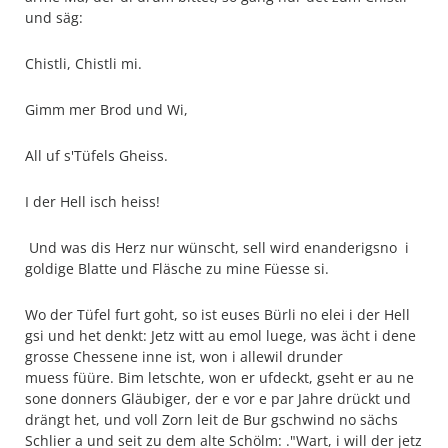
und säg:
Chistli, Chistli mi.
Gimm mer Brod und Wi,
All uf s'Tüfels Gheiss.
I der Hell isch heiss!
Und was dis Herz nur wünscht, sell wird enanderigsno i
goldige Blatte und Fläsche zu mine Füesse si.
Wo der Tüfel furt goht, so ist euses Bürli no elei i der Hell
gsi und het denkt: Jetz witt au emol luege, was ächt i dene
grosse Chessene inne ist, won i allewil drunder
muess füüre. Bim letschte, won er ufdeckt, gseht er au ne
sone donners Gläubiger, der e vor e par Jahre drückt und
drängt het, und voll Zorn leit de Bur gschwind no sächs
Schlier a und seit zu dem alte Schölm: ."Wart, i will der jetz