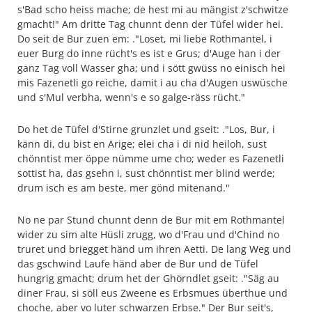
s'Bad scho heiss mache; de hest mi au mängist z'schwitze
gmacht!" Am dritte Tag chunnt denn der Tüfel wider hei.
Do seit de Bur zuen em: ."Loset, mi liebe Rothmantel, i
euer Burg do inne rücht's es ist e Grus; d'Auge han i der
ganz Tag voll Wasser gha; und i sött gwüss no einisch hei
mis Fazenetli go reiche, damit i au cha d'Augen uswüsche
und s'Mul verbha, wenn's e so galge-räss rücht."
Do het de Tüfel d'Stirne grunzlet und gseit: ."Los, Bur, i
känn di, du bist en Arige; elei cha i di nid heiloh, sust
chönntist mer öppe nümme ume cho; weder es Fazenetli
sottist ha, das gsehn i, sust chönntist mer blind werde;
drum isch es am beste, mer gönd mitenand."
No ne par Stund chunnt denn de Bur mit em Rothmantel
wider zu sim alte Hüsli zrugg, wo d'Frau und d'Chind no
truret und briegget händ um ihren Aetti. De lang Weg und
das gschwind Laufe händ aber de Bur und de Tüfel
hungrig gmacht; drum het der Ghörndlet gseit: ."Säg au
diner Frau, si söll eus Zweene es Erbsmues überthue und
choche, aber vo luter schwarzen Erbse." Der Bur seit's,