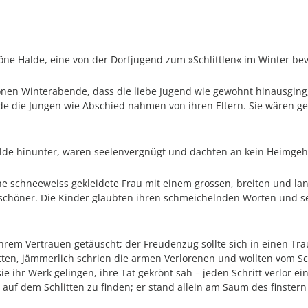
höne Halde, eine von der Dorfjugend zum »Schlittlen« im Winter bev
nen Winterabende, dass die liebe Jugend wie gewohnt hinausging, 
e die Jungen wie Abschied nahmen von ihren Eltern. Sie wären ge
alde hinunter, waren seelenvergnügt und dachten an kein Heimgeh
ine schneeweiss gekleidete Frau mit einem grossen, breiten und lan
l schöner. Die Kinder glaubten ihren schmeichelnden Worten und set
hrem Vertrauen getäuscht; der Freudenzug sollte sich in einen T
litten, jämmerlich schrien die armen Verlorenen und wollten vom S
sie ihr Werk gelingen, ihre Tat gekrönt sah – jeden Schritt verlor 
auf dem Schlitten zu finden; er stand allein am Saum des finster