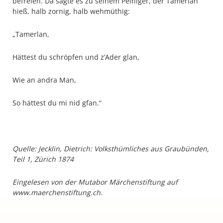
befreien. Da sagte es zu seinem Peiniger, der Tamerlan
hieß, halb zornig, halb wehmüthig:
„Tamerlan,
Hättest du schröpfen und z’Ader glan,
Wie an andra Man,
So hättest du mi nid gfan.“
Quelle: Jecklin, Dietrich: Volksthümliches aus Graubünden,
Teil 1, Zürich 1874
Eingelesen von der Mutabor Märchenstiftung auf
www.maerchenstiftung.ch.