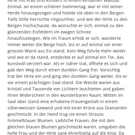
Hirte mit Frau und Kindern in einem einsamen Waldtal.
Einmal, an einem schönen Sommertag, war er mit seiner
Herde hinausgezogen und hütete sie oben in den Bergen.
Tiefe Stille herrschte ringsumher, und wie der Hirte zu den
Bergen hochschaute, da wünschte er sich, einmal zu den
glänzenden Eisfeldern im ewigen Schnee
hinaufzusteigen. Wie im Traum erhob er sich, wanderte
immer weiter die Berge hoch, bis er auf einmal vor einer
grossen Wand aus Eis stand. Kein Weg führte mehr weiter,
und wie er da stand, entdeckte er auf einmal ein Tor, das
kunstvoll verziert war. Als er näher trat, öffnete es sich und
gab den Weg durch einen dunklen Gang frei. Vorsichtig
trat der Hirte ein und ging den dunklen Gang weiter, bis er
vor einem prächtigen Saal stand. Die Wände waren aus
Kristall und Tausende von Lichtern leuchteten und gaben
ihren Widerschein in den wunderbaren Raum. Mitten im
Saal aber stand eine erhabene Frauengestalt in einem
silberweissen Gewand und mit einer Krone aus Diamanten
geschmückt. In der Hand trug sie einen Strauss
himmelblauer Blumen. Liebliche Frauen, die mit den
gleichen blauen Blumen geschmückt waren, umgaben die
helle Frau und der Hirte sank ehrerbietig auf die Knie. Da