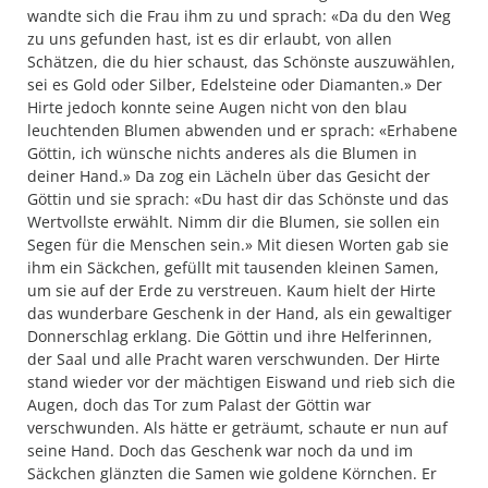
wandte sich die Frau ihm zu und sprach: «Da du den Weg
zu uns gefunden hast, ist es dir erlaubt, von allen
Schätzen, die du hier schaust, das Schönste auszuwählen,
sei es Gold oder Silber, Edelsteine oder Diamanten.» Der
Hirte jedoch konnte seine Augen nicht von den blau
leuchtenden Blumen abwenden und er sprach: «Erhabene
Göttin, ich wünsche nichts anderes als die Blumen in
deiner Hand.» Da zog ein Lächeln über das Gesicht der
Göttin und sie sprach: «Du hast dir das Schönste und das
Wertvollste erwählt. Nimm dir die Blumen, sie sollen ein
Segen für die Menschen sein.» Mit diesen Worten gab sie
ihm ein Säckchen, gefüllt mit tausenden kleinen Samen,
um sie auf der Erde zu verstreuen. Kaum hielt der Hirte
das wunderbare Geschenk in der Hand, als ein gewaltiger
Donnerschlag erklang. Die Göttin und ihre Helferinnen,
der Saal und alle Pracht waren verschwunden. Der Hirte
stand wieder vor der mächtigen Eiswand und rieb sich die
Augen, doch das Tor zum Palast der Göttin war
verschwunden. Als hätte er geträumt, schaute er nun auf
seine Hand. Doch das Geschenk war noch da und im
Säckchen glänzten die Samen wie goldene Körnchen. Er