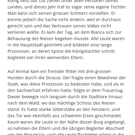
König liess das Los ziehen unter allen Personen seines
Landes, und dieses Jahr traf es sogar seine eigene Tochter.
Man kann sich seinen grossen Schmerz vorstellen. Er
konnte jedoch die Sache nicht ändern, weil er durchaus
gerecht sein und das Vertrauen seines Volkes nicht
verlieren wollte. Es kam der Tag, an dem Bianca sich zur
Behausung des Riesen begeben musste. Alle Leute waren
in die Hauptstadt geströmt und bildeten eine lange
Prozession, an deren Spitze die Königstochter schritt,
begleitet von ihren weinenden Eltern.
Auf einmal kam ein fremder Ritter mit drei grossen
Hunden durch die Strasse. Der fragte einen Bewohner der
Stadt, was diese Prozession zu bedeuten habe, und als er
den Sachverhalt erfahren hatte, folgte er dem Trauerzug.
Dieser bewegte sich langsam durch die Stadttore hinaus
nach dem Wald, wo das mächtige Schloss des Riesen
stand. Es hatte starke Gitterstäbe an den Fenstern, und
das Tor war ebenfalls aus schwerem Eisen geschmiedet.
Kaum waren die Leute in der Nähe dieser Burg angelangt,
so nahmen die Eltern und die übrigen Begleiter Abschied
von der Prinzessin, und alle Leute flüchteten eiligst in die