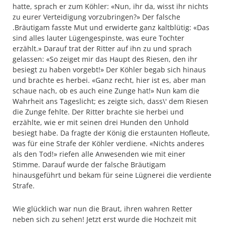
hatte, sprach er zum Köhler: «Nun, ihr da, wisst ihr nichts
zu eurer Verteidigung vorzubringen?» Der falsche
.Bräutigam fasste Mut und erwiderte ganz kaltblütig: «Das
sind alles lauter Lügengespinste, was eure Tochter
erzählt.» Darauf trat der Ritter auf ihn zu und sprach
gelassen: «So zeiget mir das Haupt des Riesen, den ihr
besiegt zu haben vorgebt!» Der Köhler begab sich hinaus
und brachte es herbei. «Ganz recht, hier ist es, aber man
schaue nach, ob es auch eine Zunge hat!» Nun kam die
Wahrheit ans Tageslicht; es zeigte sich, dass\' dem Riesen
die Zunge fehlte. Der Ritter brachte sie herbei und
erzählte, wie er mit seinen drei Hunden den Unhold
besiegt habe. Da fragte der König die erstaunten Hofleute,
was für eine Strafe der Köhler verdiene. «Nichts anderes
als den Tod!» riefen alle Anwesenden wie mit einer
Stimme. Darauf wurde der falsche Bräutigam
hinausgeführt und bekam für seine Lügnerei die verdiente
Strafe.
Wie glücklich war nun die Braut, ihren wahren Retter
neben sich zu sehen! Jetzt erst wurde die Hochzeit mit