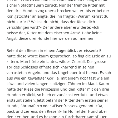
sichern Stadtmauern zurück. Nur der fremde Ritter mit
den drei Hunden zog unerschrocken weiter, bis er bei der
Königstochter anlangte, die ihn fragte: «Warum kehrst du
nicht zurück? Weisst du nicht, dass der Riese dich
verschlingen wird?» Der andere aber erwiderte: «Ich
heisse der, Ritter mit dem eisernen Arm\'. Habe keine
Angst, diese drei Hunde hier werden auf meinen
Befehl den Riesen in einem Augenblick zerreissen!» Er
hatte diese Worte kaum gesprochen, so fing die Erde an zu
zittern. Man hörte ein lautes, wildes Gebrüll. Das grosse
Tor des Schlosses öffnete sich knarrend in seinen
verrosteten Angeln, und das Ungeheuer trat hervor. Es sah
aus wie ein gewaltiger Gorilla, mit einem Kopf fast wie ein
Löwe und vielen langen, spitzigen Zähnen im Maul. Kaum
hatte der Riese die Prinzessin und den Ritter mit den drei
Hunden erblickt, so blieb er zunächst verdutzt und etwas
erstaunt stehen. Jetzt befahl der Ritter dem ersten seiner
Hunde, Sbranaferro oder «Eisenfresser» genannt: «Da,
pack und zerreiss den Riesen!» Im Nu fiel der Hund über
den Kerl her, und es begann ein furchtbarer Kampf. Der