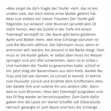
«Was singst du da?» fragte der Teufel. «Ach, das ist ein
uraltes Lied, das mich meine arme Mutter gelehrt hat.
Aber nun erkläre mir meine Träume!» Der Teufel gab
folgendes zur Antwort: «Der Brunnen sprudelt kein Öl
mehr hervor, weil die Quelle in der Tiefe mit einem
Totenkopf verstopft ist. Der Baum gibt keine goldenen
Äpfel und Blätter mehr, weil eine Schlange darunter ist
und die Wurzeln abfrisst. Der Fährmann muss, wenn er
entrinnen will, warten, bis jemand in die Barke steigt. Dem
muss er die Ruder geben, er selbst aber muss ins Wasser
springen und ans Ufer schwimmen, dann ist er erlöst.»
Und nachdem der Teufel so gesprochen hatte, schlief er
ein. Jetzt stieg der Bauersmann aus dem Korb, dankte der
Frau und lief von dannen, so schnell er konnte. Er kehrte
zum Flussufer zurück und erzählte dem Schiffsmann alles.
Der dankte ihm und ruderte ihn ans andere Ufer. Dann
kam er zum Brunnen, Hess den Totenkopf ausgraben und
das Öl fing wieder an hervorzuquellen. Zum Dank dafür
gaben ihm die Leute ein Viertel Scheffel voll Silberstücke.
Hernach gelangte er zum Baum und liess die Schlange