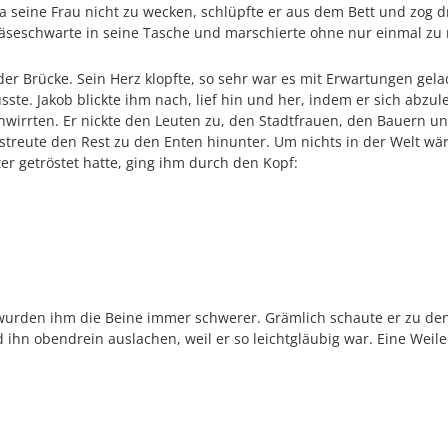
um ja seine Frau nicht zu wecken, schlüpfte er aus dem Bett und zog
 Käseschwarte in seine Tasche und marschierte ohne nur einmal zu
der Brücke. Sein Herz klopfte, so sehr war es mit Erwartungen gel
ste. Jakob blickte ihm nach, lief hin und her, indem er sich abzul
hwirrten. Er nickte den Leuten zu, den Stadtfrauen, den Bauern un
 streute den Rest zu den Enten hinunter. Um nichts in der Welt wär
r getröstet hatte, ging ihm durch den Kopf:
wurden ihm die Beine immer schwerer. Grämlich schaute er zu den 
ihn obendrein auslachen, weil er so leichtgläubig war. Eine Weile