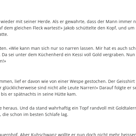
 wieder mit seiner Herde. Als er gewahrte, dass der Mann immer no
 dem gleichen Fleck wartest!» Jakob schüttelte den Kopf, und um 
tte.
ten. «Wie kann man sich nur so narren lassen. Mir hat es auch sch
 Da sei unter dem Küchenherd ein Kessi voll Gold vergraben. Nun 
n!»
en, lief er davon wie von einer Wespe gestochen. Der Geisshirt b
r glücklicherweise sind nicht alle Leute Narren!» Darauf folgte er
 bis er spätnachts in seine Hütte kam.
tte heraus. Und da stand wahrhaftig ein Topf randvoll mit Goldtal
 die schon im besten Schlafe lag.
Bauernhof. Aber Kuhschwanz wollte er nun doch nicht mehr heissen