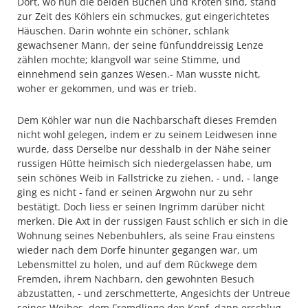
Dort, wo nun die beiden Buchen und Kröten sind, stand
zur Zeit des Köhlers ein schmuckes, gut eingerichtetes
Häuschen. Darin wohnte ein schöner, schlank
gewachsener Mann, der seine fünfunddreissig Lenze
zählen mochte; klangvoll war seine Stimme, und
einnehmend sein ganzes Wesen.- Man wusste nicht,
woher er gekommen, und was er trieb.
Dem Köhler war nun die Nachbarschaft dieses Fremden
nicht wohl ge­legen, indem er zu seinem Leidwesen inne
wurde, dass Derselbe nur desshalb in der Nähe seiner
russigen Hütte heimisch sich niedergelassen habe, um
sein schönes Weib in Fallstricke zu ziehen, - und, - lange
ging es nicht - fand er seinen Argwohn nur zu sehr
bestätigt. Doch liess er seinen Ingrimm darüber nicht
merken. Die Axt in der russigen Faust schlich er sich in die
Wohnung seines Nebenbuhlers, als seine Frau einstens
wieder nach dem Dorfe hinunter gegangen war, um
Lebensmittel zu holen, und auf dem Rückwege dem
Fremden, ihrem Nachbarn, den gewohnten Besuch
abzustatten, - und zerschmetterte, Angesichts der Untreue
seines Weibes, dem Fremdlinge den Kopf, dann erschlug