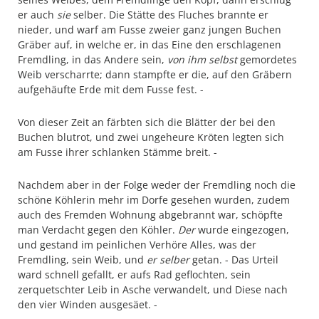
er auch
sie
selber. Die Stätte des Fluches brannte er
nieder, und warf am Fusse zweier ganz jungen Buchen
Gräber auf, in welche er, in das Eine den erschlagenen
Fremdling, in das Andere sein,
von ihm selbst
gemordetes
Weib verscharrte; dann stampfte er die, auf den Gräbern
aufgehäufte Erde mit dem Fusse fest. -
Von dieser Zeit an färbten sich die Blätter der bei den
Buchen blutrot, und zwei ungeheure Kröten legten sich
am Fusse ihrer schlanken Stämme breit. -
Nachdem aber in der Folge weder der Fremdling noch die
schöne Köh­lerin mehr im Dorfe gesehen wurden, zudem
auch des Fremden Wohnung abgebrannt war, schöpfte
man Verdacht gegen den Köhler.
Der
wurde eingezogen,
und gestand im peinlichen Verhöre Alles, was der
Fremdling, sein Weib, und
er selber
getan. - Das Urteil
ward schnell gefallt, er aufs Rad geflochten, sein
zerquetschter Leib in Asche verwandelt, und Diese nach
den vier Winden ausgesäet. -