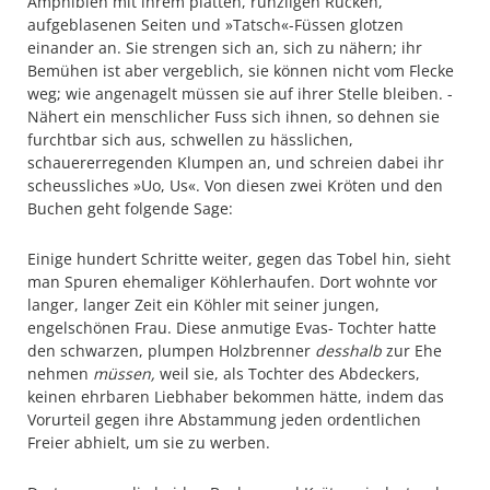
Amphibien mit ihrem platten, runzligen Rücken,
aufgeblasenen Seiten und »Tatsch«-Füssen glotzen
einander an. Sie strengen sich an, sich zu nähern; ihr
Bemühen ist aber vergeblich, sie können nicht vom Flecke
weg; wie angenagelt müssen sie auf ihrer Stelle bleiben. -
Nähert ein menschlicher Fuss sich ihnen, so dehnen sie
furchtbar sich aus, schwellen zu hässlichen,
schauererregenden Klumpen an, und schreien dabei ihr
scheussliches »Uo, Us«. Von diesen zwei Kröten und den
Buchen geht folgende Sage:
Einige hundert Schritte weiter, gegen das Tobel hin, sieht
man Spuren ehemaliger Köhlerhaufen. Dort wohnte vor
langer, langer Zeit ein Köhler
mit seiner jungen,
engelschönen Frau. Diese anmutige Evas- Tochter hatte
den schwarzen, plumpen Holzbrenner
desshalb
zur Ehe
nehmen
müssen,
weil sie, als Tochter des Abdeckers,
keinen ehrbaren Liebhaber bekommen hätte, indem das
Vorurteil gegen ihre Abstammung jeden ordentlichen
Freier abhielt, um sie zu werben.