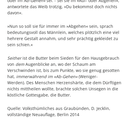
oder im
Ab-Gehen«
sei. - Sei sie im »Auf- oder Abgehen«,
ant­wortete das Weib trotzig, »Du bekommst doch nichts
davon«.
»Nun so soll sie für immer im »Abgehen« sein, sprach
bedeutungsvoll das Männlein, welches plötzlich eine viel
hehrere Gestalt annahm, und sehr prächtig gekleidet zu
sein schien.«
Seither
ist die Butter beim Sieden für den Hausgebrauch
von
dem
Au­genblicke an, wo der Schaum am
Verschwinden ist, bis zum Punkte, wo sie genug gesotten
hat,
immerwährend im »Ab-Gehen«
(Weniger-
Werden). Des Menschen Herzenshärte, die dem Dürftigen
nichts mittheilen wollte, brachte solchen Unsegen in die
köstliche Gottesgabe, die Butter.
Quelle: Volksthümliches aus Graubünden, D. Jecklin,
vollständige Neuauflage, Berlin 2014