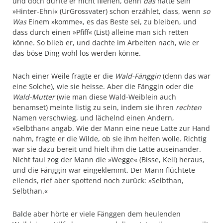
und doch durfte er nicht fliehen, denn
das
hatte sein
»Hinter-Ehni« (Ur­Grossvater) schon erzählet, dass, wenn
so
Was
Einem »komme«, es das Beste sei, zu bleiben, und
dass durch einen »Pfiff« (List) alleine man sich retten
könne. So blieb er, und dachte im Arbeiten nach, wie er
das böse Ding wohl los werden könne.
Nach einer Weile fragte er die
Wald-Fänggin
(denn das war
eine Solche), wie sie heisse. Aber die Fänggin oder die
Wald-Mutter
(wie man diese Wald-Weiblein auch
benamset) meinte listig zu sein, indem sie ihren
rechten
Namen ver­schwieg, und lächelnd einen Andern,
»Selbthan« angab. Wie der Mann eine neue Latte zur Hand
nahm, fragte er die Wilde, ob sie ihm helfen wolle. Richtig
war sie dazu bereit und hielt ihm die Latte auseinander.
Nicht faul zog der Mann die »Wegge« (Bisse, Keil) heraus,
und die Fänggin war eingeklemmt. Der Mann flüchtete
eilends, rief aber spottend noch zurück: »Selbthan,
Selbthan.«
Balde aber hörte er viele Fänggen dem heulenden