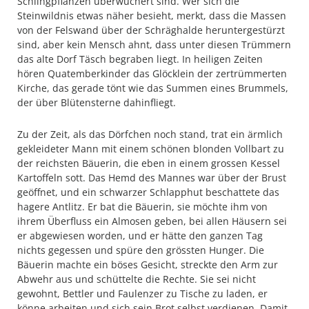
Schlingpflanzen überwuchert sind. Wer sich die
Steinwildnis etwas näher besieht, merkt, dass die Massen
von der Felswand über der Schräghalde heruntergestürzt
sind, aber kein Mensch ahnt, dass unter diesen Trümmern
das alte Dorf Täsch begraben liegt. In heiligen Zeiten
hören Quatemberkinder das Glöck­lein der zertrümmerten
Kirche, das gerade tönt wie das Summen eines Brummels,
der über Blütensterne dahinfliegt.
Zu der Zeit, als das Dörfchen noch stand, trat ein ärmlich
ge­kleideter Mann mit einem schönen blonden Vollbart zu
der reich­sten Bäuerin, die eben in einem grossen Kessel
Kartoffeln sott. Das Hemd des Mannes war über der Brust
geöffnet, und ein schwarzer Schlapphut beschattete das
hagere Antlitz. Er bat die Bäuerin, sie möchte ihm von
ihrem Überfluss ein Almosen geben, bei allen Häu­sern sei
er abgewiesen worden, und er hätte den ganzen Tag
nichts gegessen und spüre den grössten Hunger. Die
Bäuerin machte ein böses Gesicht, streckte den Arm zur
Abwehr aus und schüttelte die Rechte. Sie sei nicht
gewohnt, Bettler und Faulenzer zu Tische zu laden, er
könne arbeiten und sich sein Brot selbst verdienen. Damit