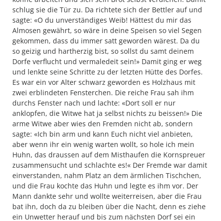
schlug sie die Tür zu. Da richtete sich der Bettler auf und
sagte: «O du unverständiges Weib! Hättest du mir das
Almosen gewährt, so wäre in deine Speisen so viel Segen
gekommen, dass du immer satt geworden wärest. Da du
so geizig und hartherzig bist, so sollst du samt deinem
Dorfe verflucht und vermaledeit sein!» Damit ging er weg
und lenkte seine Schritte zu der letzten Hütte des Dorfes.
Es war ein vor Alter schwarz geworden es Holzhaus mit
zwei er­blindeten Fensterchen. Die reiche Frau sah ihm
durchs Fenster nach und lachte: «Dort soll er nur
anklopfen, die Witwe hat ja selbst nichts zu beissen!» Die
arme Witwe aber wies den Fremden nicht ab, sondern
sagte: «Ich bin arm und kann Euch nicht viel anbieten,
aber wenn ihr ein wenig warten wollt, so hole ich mein
Huhn, das draussen auf dem Misthaufen die Kornspreuer
zusammensucht und schlachte es!« Der Fremde war damit
einverstanden, nahm Platz an dem ärmlichen Tischchen,
und die Frau kochte das Huhn und legte es ihm vor. Der
Mann dankte sehr und wollte weiterreisen, aber die Frau
bat ihn, doch da zu bleiben über die Nacht, denn es ziehe
ein Unwetter herauf und bis zum nächsten Dorf sei ein