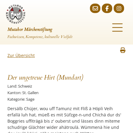
Mutabor Märchenstiftung
Fachwissen, Kompetenz, kulturelle Vielfalt
Zur Übersicht
Der ungetreue Hirt (Mundart)
Land: Schweiz
Kanton: St. Gallen
Kategorie: Sage
Dersälb Chüjer, wou uff Tamunz mit Fliß ä Höpli Veih
erfallä luh hat, müeß es mit Süfzge-n-und Chichä dur ds'
Boggries uffiträgä bis z' ouberst und lässes dinn miteme
schudrige Glächter wider ahätroulä. Wümmenä hie und