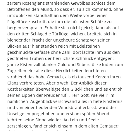
zartem Rosenglanz strahlenden Gewölbes schloss dem
Betroffenen den Mund, so dass er, zu sich kommend, ohne
umzublicken standhaft an dem Weibe vorbei einer
Flügeltüre zuschritt, die ihm die höchsten Schätze zu
bergen versprach. Er hatte sich nicht geirrt; dann als auf
den dritten Schlag die Türflügel wichen, breitete sich in
blendender Pracht der ungeheure Schatz vor seinen
Blicken aus; hier standen reich mit Edelsteinen
geschmückte Gefässe ohne Zahl; dort lachte ihm aus den
geöffneten Truhen der herrlichste Schmuck entgegen;
ganze Kisten voll blanker Gold und Silberstücke luden zum
Zugreifen ein; alle diese Herrlichkeiten leuchteten
strahlend das hohe Gemach, als ob tausend Kerzen ihren
Glanz verbreiteten. Aber o weh! Der Anblick dieser
Kostbarkeiten überwältigte den Glücklichen und es entﬂoh
seinen Lippen der Freudenruf: „Herr Gott, wie viel!“ Im
nämlichen Augenblick verschwand alles in tiefe Finsternis
und von einer heulenden Windsbraut erfasst, ward der
Unselige emporgehoben und erst am späten Abend
kehrten seine Sinne wieder. An Leib und Seele
zerschlagen, fand er sich einsam in dem alten Gemäuer;