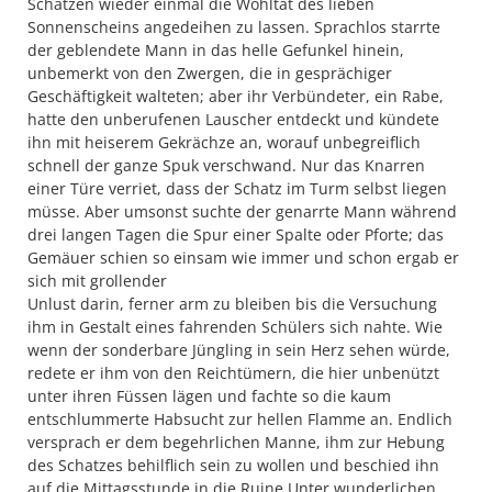
Schätzen wieder einmal die Wohltat des lieben
Sonnenscheins angedeihen zu lassen. Sprachlos starrte
der geblendete Mann in das helle Gefunkel hinein,
unbemerkt von den Zwergen, die in gesprächiger
Geschäftigkeit walteten; aber ihr Verbündeter, ein Rabe,
hatte den unberufenen Lauscher entdeckt und kündete
ihn mit heiserem Gekrächze an, worauf unbegreiflich
schnell der ganze Spuk verschwand. Nur das Knarren
einer Türe verriet, dass der Schatz im Turm selbst liegen
müsse. Aber umsonst suchte der genarrte Mann während
drei langen Tagen die Spur einer Spalte oder Pforte; das
Gemäuer schien so einsam wie immer und schon ergab er
sich mit grollender
Unlust darin, ferner arm zu bleiben bis die Versuchung
ihm in Gestalt eines fahrenden Schülers sich nahte. Wie
wenn der sonderbare Jüngling in sein Herz sehen würde,
redete er ihm von den Reichtümern, die hier unbenützt
unter ihren Füssen lägen und fachte so die kaum
entschlummerte Habsucht zur hellen Flamme an. Endlich
versprach er dem begehrlichen Manne, ihm zur Hebung
des Schatzes behilflich sein zu wollen und beschied ihn
auf die Mittagsstunde in die Ruine Unter wunderlichen