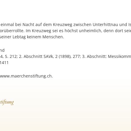
er einmal bei Nacht auf dem Kreuzweg zwischen Unterhittnau und I
vorüberrollte. Im Kreuzweg sei es höchst unheimlich, denn dort se
r seiner Lebtag keinem Menschen.
and
 4, S. 212; 2. Abschnitt SAVk, 2 (1898), 277; 3. Abschnitt: Messikommer
 1411
 www.maerchenstiftung.ch.
tiftung