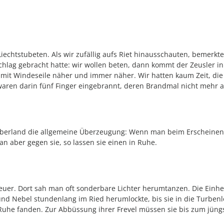
e Liechtstubeten. Als wir zufällig aufs Riet hinausschauten, bemerkt
chlag gebracht hatte: wir wollen beten, dann kommt der Zeusler in
mit Windeseile näher und immer näher. Wir hatten kaum Zeit, die 
 waren darin fünf Finger eingebrannt, deren Brandmal nicht mehr 
Oberland die allgemeine Überzeugung: Wenn man beim Erscheinen de
n aber gegen sie, so lassen sie einen in Ruhe.
er. Dort sah man oft sonderbare Lichter herumtanzen. Die Einheim
und Nebel stundenlang im Ried herumlockte, bis sie in die Turbenl
 Ruhe fanden. Zur Abbüssung ihrer Frevel müssen sie bis zum jüngst