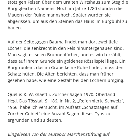
stotzigen Felsen über dem uralten Wirtshaus zum Steg die
Burg gleichen Namens. Noch im Jahre 1780 standen die
Mauern der Ruine mannshoch. Später wurden sie
abgerissen, um aus den Steinen das Haus im Burgbühl zu
bauen.
Auf der Seite gegen Bauma findet man dort zwei tiefe
Löcher, die senkrecht in den Fels hinuntergehauen sind.
Man sagt, es seien Brunnenlöcher, und es wird erzählt,
dass auf ihrem Grunde ein goldenes Rösslispiel liege. Ein
Burgfräulein, das im Grabe keine Ruhe findet, muss den
Schatz hüten. Die Alten berichten, dass man früher
gesehen habe, wie eine Gestalt bei den Löchern umging.
Quelle: K. W. Glaettli, Zürcher Sagen 1970, Oberland
Hegi, Das Tösstal, S. 186. In Nr. 2, „Reformierte Schweiz“,
1956, habe ich versucht, im Aufsatz „Schatzsagen auf
Zürcher Gebiet“ eine Anzahl Sagen dieses Typs zu
ergründen und zu deuten.
Eingelesen von der Mutabor Märchenstiftung auf