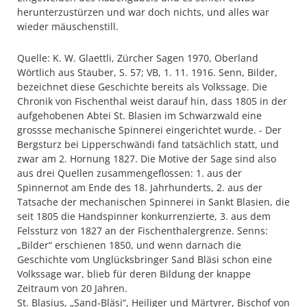
herunterzustürzen und war doch nichts, und alles war
wieder mäuschenstill.
Quelle: K. W. Glaettli, Zürcher Sagen 1970, Oberland
Wörtlich aus Stauber, S. 57; VB, 1. 11. 1916. Senn, Bilder,
bezeichnet diese Geschichte bereits als Volkssage. Die
Chronik von Fischenthal weist darauf hin, dass 1805 in der
aufgehobenen Abtei St. Blasien im Schwarzwald eine
grossse mechanische Spinnerei eingerichtet wurde. - Der
Bergsturz bei Lipperschwändi fand tatsächlich statt, und
zwar am 2. Hornung 1827. Die Motive der Sage sind also
aus drei Quellen zusammengeflossen: 1. aus der
Spinnernot am Ende des 18. Jahrhunderts, 2. aus der
Tatsache der mechanischen Spinnerei in Sankt Blasien, die
seit 1805 die Handspinner konkurrenzierte, 3. aus dem
Felssturz von 1827 an der Fischenthalergrenze. Senns:
„Bilder“ erschienen 1850, und wenn darnach die
Geschichte vom Unglücksbringer Sand Bläsi schon eine
Volkssage war, blieb für deren Bildung der knappe
Zeitraum von 20 Jahren.
St. Blasius, „Sand-Bläsi“, Heiliger und Märtyrer, Bischof von