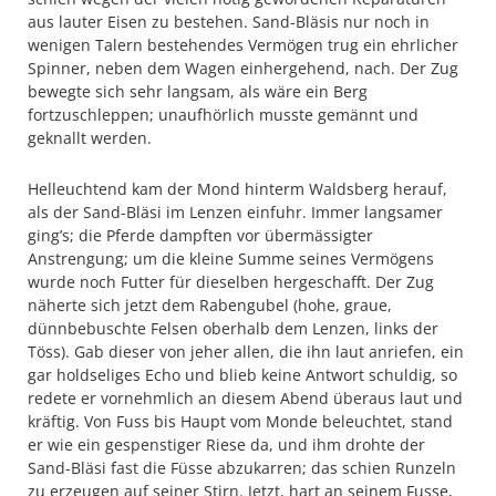
aus lauter Eisen zu bestehen. Sand-Bläsis nur noch in
wenigen Talern bestehendes Vermögen trug ein ehrlicher
Spinner, neben dem Wagen einhergehend, nach. Der Zug
bewegte sich sehr langsam, als wäre ein Berg
fortzuschleppen; unaufhörlich musste gemännt und
geknallt werden.
Helleuchtend kam der Mond hinterm Waldsberg herauf,
als der Sand-Bläsi im Lenzen einfuhr. Immer langsamer
ging’s; die Pferde dampften vor übermässigter
Anstrengung; um die kleine Summe seines Vermögens
wurde noch Futter für dieselben hergeschafft. Der Zug
näherte sich jetzt dem Rabengubel (hohe, graue,
dünnbebuschte Felsen oberhalb dem Lenzen, links der
Töss). Gab dieser von jeher allen, die ihn laut anriefen, ein
gar holdseliges Echo und blieb keine Antwort schuldig, so
redete er vornehmlich an diesem Abend überaus laut und
kräftig. Von Fuss bis Haupt vom Monde beleuchtet, stand
er wie ein gespenstiger Riese da, und ihm drohte der
Sand-Bläsi fast die Füsse abzukarren; das schien Runzeln
zu erzeugen auf seiner Stirn. Jetzt, hart an seinem Fusse,