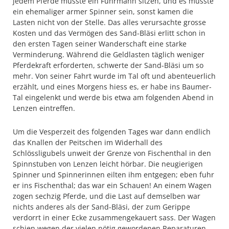
jedem Pferde musste ein Fuhrmann sitzen, und es musste
ein ehemaliger armer Spinner sein, sonst kamen die
Lasten nicht von der Stelle. Das alles verursachte grosse
Kosten und das Vermögen des Sand-Bläsi erlitt schon in
den ersten Tagen seiner Wanderschaft eine starke
Verminderung. Während die Geldlasten täglich weniger
Pferdekraft erforderten, schwerte der Sand-Bläsi um so
mehr. Von seiner Fahrt wurde im Tal oft und abenteuerlich
erzählt, und eines Morgens hiess es, er habe ins Baumer-
Tal eingelenkt und werde bis etwa am folgenden Abend in
Lenzen eintreffen.
Um die Vesperzeit des folgenden Tages war dann endlich
das Knallen der Peitschen im Widerhall des
Schlössligubels unweit der Grenze von Fischenthal in den
Spinnstuben von Lenzen leicht hörbar. Die neugierigen
Spinner und Spinnerinnen eilten ihm entgegen; eben fuhr
er ins Fischenthal; das war ein Schauen! An einem Wagen
zogen sechzig Pferde, und die Last auf demselben war
nichts anderes als der Sand-Bläsi, der zum Gerippe
verdorrt in einer Ecke zusammengekauert sass. Der Wagen
schien wegen der vielen nötig gewordenen Reparaturen