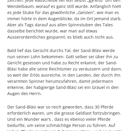
Zeichen: Jede Radscheibe lief von selbst „gyrend“ um den
Wendelbaum, worauf es ganz still wurde. Anfänglich hielt
es jede Stube für das gewöhnliche „Geisten“, wie man es
immer hörte in dem Augenblicke, da im Ort jemand starb.
Aber als Tags darauf aus allen Spinnstuben des Tales
dasselbe berichtet wurde, war man auf etwas
Ausserordentliches gespannt; es blieb auch nicht aus.
Bald lief das Gerücht durchs Tal, der Sand-Bläsi werde
nun seinen Lohn bekommen. Gott selber sei über ihn zu
Gericht gesessen und habe zu Recht erkannt, der Sand-
Bläsi habe alle seine Reichtümer zu veräussern und dann,
so weit der Erlös ausreiche, in den Landen, der durch ihn
verarmten Spinner herumzufahren, damit jedermann
erkenne, der habgierige Sand-Bläsi sei ein Gräuel in den
Augen des Herrn.
Der Sand-Bläsi war so reich geworden, dass 30 Pferde
erforderlich waren, um die grosse Geldlast fortzubringen.
Und ein Wunder war’s , dass es ebenso vieler Pferde
bedurfte, um seine schmächtige Person zu führen. Auf