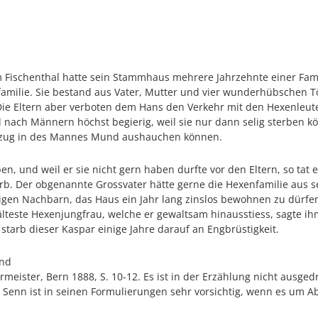
 Fischenthal hatte sein Stammhaus mehrere Jahrzehnte einer Fami
familie. Sie bestand aus Vater, Mutter und vier wunderhübschen T
n. Die Eltern aber verboten dem Hans den Verkehr mit den Hexenle
 nach Männern höchst begierig, weil sie nur dann selig sterben 
emzug in des Mannes Mund aushauchen können.
n, und weil er sie nicht gern haben durfte vor den Eltern, so tat e
. Der obgenannte Grossvater hätte gerne die Hexenfamilie aus se
ftigen Nachbarn, das Haus ein Jahr lang zinslos bewohnen zu dürf
älteste Hexenjungfrau, welche er gewaltsam hinausstiess, sagte ihm
starb dieser Kaspar einige Jahre darauf an Engbrüstigkeit.
and
ermeister, Bern 1888, S. 10-12. Es ist in der Erzählung nicht ausge
. Senn ist in seinen Formulierungen sehr vorsichtig, wenn es um 