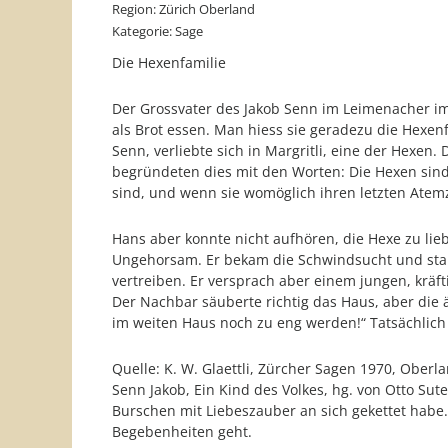
Region: Zürich Oberland
Kategorie: Sage
Die Hexenfamilie
Der Grossvater des Jakob Senn im Leimenacher im
als Brot essen. Man hiess sie geradezu die Hexen
Senn, verliebte sich in Margritli, eine der Hexe
begründeten dies mit den Worten: Die Hexen sind
sind, und wenn sie womöglich ihren letzten At
Hans aber konnte nicht aufhören, die Hexe zu liebe
Ungehorsam. Er bekam die Schwindsucht und starb
vertreiben. Er versprach aber einem jungen, krä
Der Nachbar säuberte richtig das Haus, aber die 
im weiten Haus noch zu eng werden!“ Tatsächlich 
Quelle: K. W. Glaettli, Zürcher Sagen 1970, Oberl
Senn Jakob, Ein Kind des Volkes, hg. von Otto Sut
Burschen mit Liebeszauber an sich gekettet habe
Begebenheiten geht.