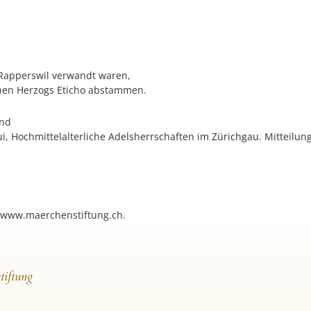
 Rapperswil verwandt waren,
chen Herzogs Eticho abstammen.
and
läui, Hochmittelalterliche Adelsherrschaften im Zürichgau. Mitteilu
 www.maerchenstiftung.ch.
tiftung