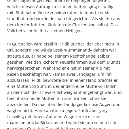
seiner Alpe fangen. Nachdem er diejenigen bewirtet,
welche diesen Auftrag zu erfüllen hatten, ging er willig
mit. Statt seine Worte zu widerrufen, beteuerte er sie
standhaft und wurde deshalb hingerichtet. Als sie ihn aus
dem Kerker führten, läuteten die Glocken von selbst. Das
Volk betrachtete ihn als einen Heiligen.
In Gurtnellen wird erzählt: Fridli Bücher, der aber nicht in
Uri, sondern »neiwä da ussä-n-ummänand« daheim war,
streute aus, er habe bei seinem Rechtshandel selber
gesehen, wie den Richtern Feuerflammen aus dem Munde
hervorgebrochen. Während er einst in seiner Alp mit
Käsen beschäftigt war, kamen zwei Landjäger, um ihn
abzufassen. Fridli bewirtete sie; in einer Hand brachte er
eine Mutte voll Süffi, in der andern eine Mutte voll Milch,
an der noch der schwere Schweignapf angehängt war, und
hielt ihnen beide Mutten hin zum trinken, ohne sie
abzustellen. Da machten die Landjäger kuriose Augen und
wagten nicht, Hand an ihn zu legen. Fridli aber ging
freiwillig mit ihnen. Auf dem Wege zerrte er eine
mannsbeindicke Birke aus und wand sie um seinen Leib
wie einen Gurt. Vor Gericht hätte er seine Aussage