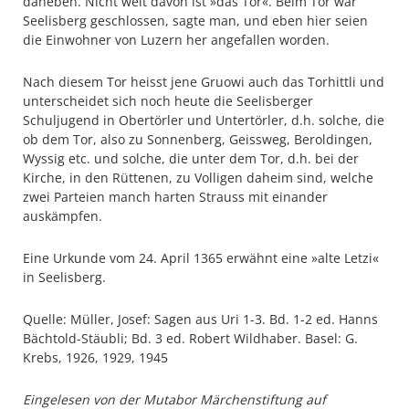
daneben. Nicht weit davon ist »das Tor«. Beim Tor war
Seelisberg geschlossen, sagte man, und eben hier seien
die Einwohner von Luzern her angefallen worden.
Nach diesem Tor heisst jene Gruowi auch das Torhittli und
unterscheidet sich noch heute die Seelisberger
Schuljugend in Obertörler und Untertörler, d.h. solche, die
ob dem Tor, also zu Sonnenberg, Geissweg, Beroldingen,
Wyssig etc. und solche, die unter dem Tor, d.h. bei der
Kirche, in den Rüttenen, zu Volligen daheim sind, welche
zwei Parteien manch harten Strauss mit einander
auskämpfen.
Eine Urkunde vom 24. April 1365 erwähnt eine »alte Letzi«
in Seelisberg.
Quelle: Müller, Josef: Sagen aus Uri 1-3. Bd. 1-2 ed. Hanns
Bächtold-Stäubli; Bd. 3 ed. Robert Wildhaber. Basel: G.
Krebs, 1926, 1929, 1945
Eingelesen von der Mutabor Märchenstiftung auf