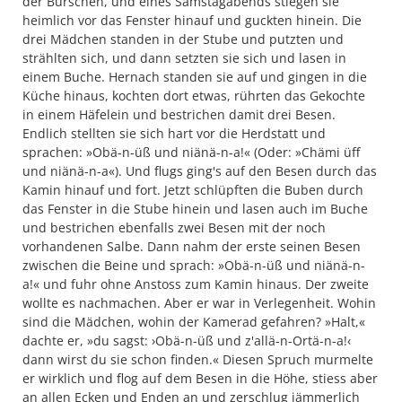
der Burschen, und eines Samstagabends stiegen sie
heimlich vor das Fenster hinauf und guckten hinein. Die
drei Mädchen standen in der Stube und putzten und
strählten sich, und dann setzten sie sich und lasen in
einem Buche. Hernach standen sie auf und gingen in die
Küche hinaus, kochten dort etwas, rührten das Gekochte
in einem Häfelein und bestrichen damit drei Besen.
Endlich stellten sie sich hart vor die Herdstatt und
sprachen: »Obä-n-üß und niänä-n-a!« (Oder: »Chämi üff
und niänä-n-a«). Und flugs ging's auf den Besen durch das
Kamin hinauf und fort. Jetzt schlüpften die Buben durch
das Fenster in die Stube hinein und lasen auch im Buche
und bestrichen ebenfalls zwei Besen mit der noch
vorhandenen Salbe. Dann nahm der erste seinen Besen
zwischen die Beine und sprach: »Obä-n-üß und niänä-n-
a!« und fuhr ohne Anstoss zum Kamin hinaus. Der zweite
wollte es nachmachen. Aber er war in Verlegenheit. Wohin
sind die Mädchen, wohin der Kamerad gefahren? »Halt,«
dachte er, »du sagst: ›Obä-n-üß und z'allä-n-Ortä-n-a!‹
dann wirst du sie schon finden.« Diesen Spruch murmelte
er wirklich und flog auf dem Besen in die Höhe, stiess aber
an allen Ecken und Enden an und zerschlug jämmerlich