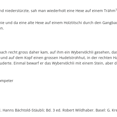
1
nd niederstürzte, sah man wiederholt eine Hexe auf einem Trähm
en hie und da eine alte Hexe auf einem Holztitschi durch den Gang
en.
ch recht gross daher kam, auf ihm ein Wybervölchli gesehen, das 
 und auf dem Kopf einen grossen Hudelstrohhut, in der rechten Ha
uderte. Einmal bewarf er das Wybervölchli mit einem Stein, aber 
rompeter
ed. Hanns Bächtold-Stäubli; Bd. 3 ed. Robert Wildhaber. Basel: G. Kr