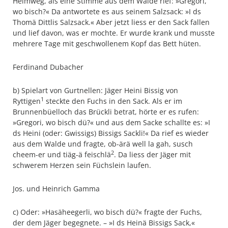
Heimweg, als eine Stimme aus dem Walde rief: »Gregori,
wo bisch?« Da antwortete es aus seinem Salzsack: »I ds
Thomä Dittlis Salzsack.« Aber jetzt liess er den Sack fallen
und lief davon, was er mochte. Er wurde krank und musste
mehrere Tage mit geschwollenem Kopf das Bett hüten.
Ferdinand Dubacher
b) Spielart von Gurtnellen: Jäger Heini Bissig von
1
Ryttigen
steckte den Fuchs in den Sack. Als er im
Brunnenbüelloch das Brückli betrat, hörte er es rufen:
»Gregori, wo bisch dü?« und aus dem Sacke schallte es: »I
ds Heini (oder: Gwissigs) Bissigs Sackli!« Da rief es wieder
aus dem Walde und fragte, ob-ärä well la gah, susch
2
cheem-er und tiäg-ä feischlä
. Da liess der Jäger mit
schwerem Herzen sein Füchslein laufen.
Jos. und Heinrich Gamma
c) Oder: »Hasäheegerli, wo bisch dü?« fragte der Fuchs,
der dem Jäger begegnete. – »I ds Heinä Bissigs Sack,«