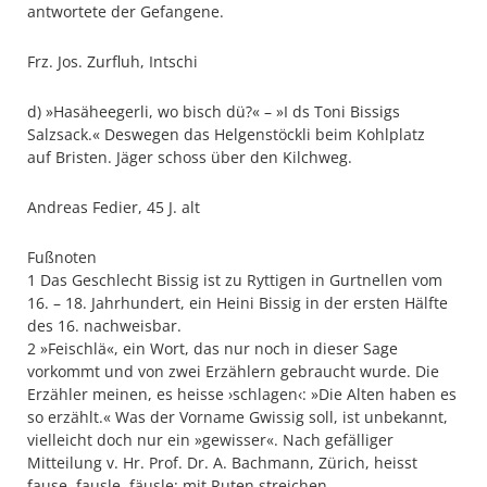
antwortete der Gefangene.
Frz. Jos. Zurfluh, Intschi
d) »Hasäheegerli, wo bisch dü?« – »I ds Toni Bissigs
Salzsack.« Deswegen das Helgenstöckli beim Kohlplatz
auf Bristen. Jäger schoss über den Kilchweg.
Andreas Fedier, 45 J. alt
Fußnoten
1 Das Geschlecht Bissig ist zu Ryttigen in Gurtnellen vom
16. – 18. Jahrhundert, ein Heini Bissig in der ersten Hälfte
des 16. nachweisbar.
2 »Feischlä«, ein Wort, das nur noch in dieser Sage
vorkommt und von zwei Erzählern gebraucht wurde. Die
Erzähler meinen, es heisse ›schlagen‹: »Die Alten haben es
so erzählt.« Was der Vorname Gwissig soll, ist unbekannt,
vielleicht doch nur ein »gewisser«. Nach gefälliger
Mitteilung v. Hr. Prof. Dr. A. Bachmann, Zürich, heisst
fause, fausle, fäusle: mit Ruten streichen.