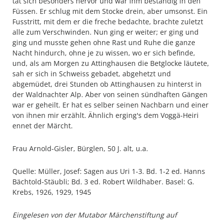
tat sich besonders hervor und war ihm beständig in den
Füssen. Er schlug mit dem Stocke drein, aber umsonst. Ein
Fusstritt, mit dem er die freche bedachte, brachte zuletzt
alle zum Verschwinden. Nun ging er weiter; er ging und
ging und musste gehen ohne Rast und Ruhe die ganze
Nacht hindurch, ohne je zu wissen, wo er sich befinde,
und, als am Morgen zu Attinghausen die Betglocke läutete,
sah er sich in Schweiss gebadet, abgehetzt und
abgemüdet, drei Stunden ob Attinghausen zu hinterst in
der Waldnachter Alp. Aber von seinen sündhaften Gängen
war er geheilt. Er hat es selber seinen Nachbarn und einer
von ihnen mir erzählt. Ähnlich erging's dem Voggä-Heiri
ennet der Märcht.
Frau Arnold-Gisler, Bürglen, 50 J. alt, u.a.
Quelle: Müller, Josef: Sagen aus Uri 1-3. Bd. 1-2 ed. Hanns
Bächtold-Stäubli; Bd. 3 ed. Robert Wildhaber. Basel: G.
Krebs, 1926, 1929, 1945
Eingelesen von der Mutabor Märchenstiftung auf