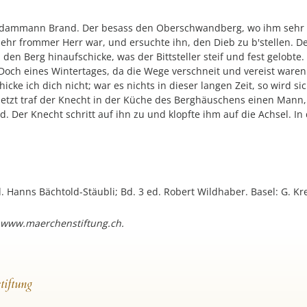
andammann Brand. Der besass den Oberschwandberg, wo ihm sehr h
sehr frommer Herr war, und ersuchte ihn, den Dieb zu b'stellen. D
en Berg hinaufschicke, was der Bittsteller steif und fest gelobte.
 Doch eines Wintertages, da die Wege verschneit und vereist ware
e ich dich nicht; war es nichts in dieser langen Zeit, so wird si
Jetzt traf der Knecht in der Küche des Berghäuschens einen Mann, 
er Knecht schritt auf ihn zu und klopfte ihm auf die Achsel. In 
ed. Hanns Bächtold-Stäubli; Bd. 3 ed. Robert Wildhaber. Basel: G. Kr
 www.maerchenstiftung.ch.
tiftung