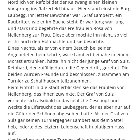
Nördlich von Rafz bildet der Kaltwang einen kleinen
Vorsprung ins Rafzerfeld hinaus. Hier stand einst die Burg
Laubegg. Ihr letzter Bewohner war „Graf Lambert“, ein
Raubritter, wie er im Buche steht. Er war jung war jung
und stark und begehrte das Freifräulein Rosa von
Nellenberg zur Frau. Diese aber mochte ihn nicht, so viel
er ihr auch den Hof machte und sie besuchte.
Eines Nachts, als er von einem Besuch bei seiner
Angebeteten heimkehrte, wäre Lambert beinahe in einem
Morast ertrunken, hätte ihn nicht der junge Graf von Sulz,
Reinhard, der zufällig durch die Gegend ritt, gerettet. Die
beiden wurden Freunde und beschlossen, zusammen am
Turnier zu Schaffhausen teilzunehmen.
Beim Eintritt in die Stadt erblickten sie das Fräulein von
Nellenberg, das ihnen zuwinkte. Der Graf von Sulz
verliebte sich alsobald in das liebliche Geschöpf und
weckte die Eifersucht des Laubeggers, der es aber nur auf
die Güter der Schönen abgesehen hatte. Als der Graf von
Sulz gar seinen Turniergegner Lambert aus dem Sattel
hob, loderte des letztern Leidenschaft in blutigem Hass
auf.
Vier Wochen nach dem Turnier sollte die Verlobung des